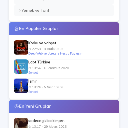
Yemek ve Tarif
En Popüler Gruplar
Korku ve vahşet
22:58 - 8 Aralık 2020
Deep Web ve Ücretsiz Hesap Paylaşım
Lgbt Türkiye
18:54 - 6 Temmuz 2020
Sohbet
İzmir
18:26 - 5 Nisan 2020
Sohbet
En Yeni Gruplar
sadecegizlicekimprn
13:17 - 29 Mayıs 2026