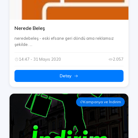
Nerede Beleş
neredebeleş - eski efsane geri döndü ama reklamsız
şekilde. ...
14:47 - 31 Mayıs 2020
2.057
Detay
Kampanya ve İndirim