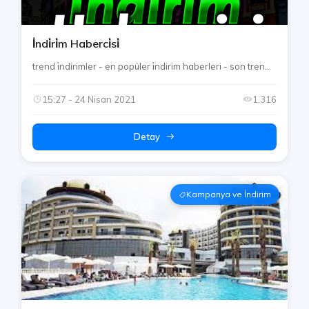
İndi̇ri̇m Haberci̇si̇
trend i̇ndirimler - en popüler i̇ndirim haberleri - son tren...
15:27 - 24 Nisan 2021
1.316
Detay
Kampanya ve İndirim