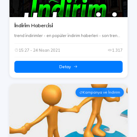
İndi̇ri̇m Haberci̇si̇
trend i̇ndirimler - en popüler i̇ndirim haberleri - son tren...
15:27 - 24 Nisan 2021
1.317
Detay
Kampanya ve İndirim