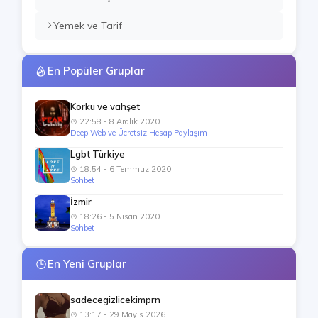
Yemek ve Tarif
En Popüler Gruplar
Korku ve vahşet
22:58 - 8 Aralık 2020
Deep Web ve Ücretsiz Hesap Paylaşım
Lgbt Türkiye
18:54 - 6 Temmuz 2020
Sohbet
İzmir
18:26 - 5 Nisan 2020
Sohbet
En Yeni Gruplar
sadecegizlicekimprn
13:17 - 29 Mayıs 2026