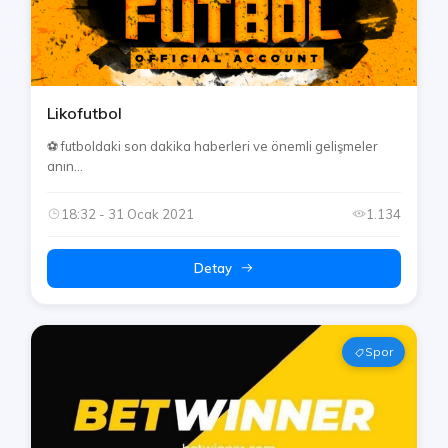
Likofutbol
⚽️ futboldaki son dakika haberleri ve önemli gelişmeler
anın...
18:32 - 31 Ocak 2021
1.134
Detay
Spor