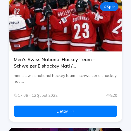
Spor
Men's Swiss National Hockey Team -
Schweizer Eishockey Nati /
Nationalmannschaft - Nazionale Svizzera
men's swiss national hockey team - schweizer eishockey
Telegram Channel
nati ...
17:06 - 12 Şubat 2022
820
Detay