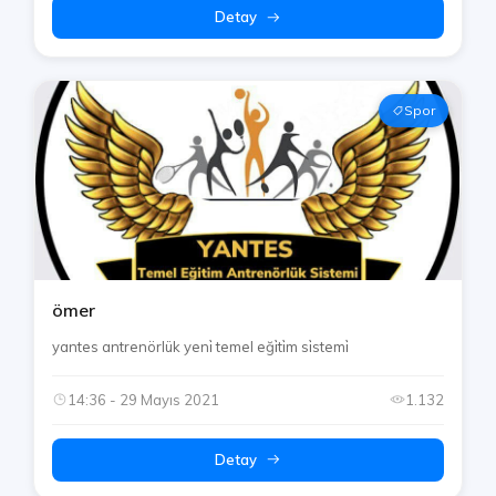
Detay
Spor
ömer
yantes antrenörlük yeni̇ temel eği̇ti̇m si̇stemi̇
14:36 - 29 Mayıs 2021
1.132
Detay