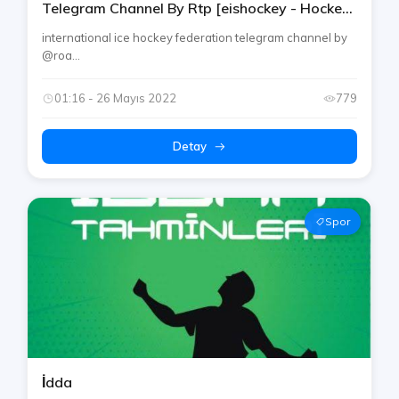
Telegram Channel By Rtp [eishockey - Hockey
Su Ghiaccio / Sur Glace World Championship]
international ice hockey federation telegram channel by
@roa...
01:16 - 26 Mayıs 2022
779
Detay
Spor
İdda