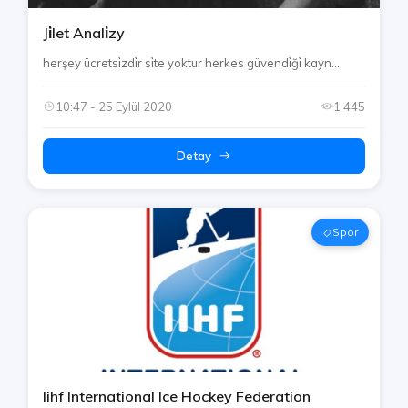
Ji̇let Anali̇zy
herşey ücretsi̇zdi̇r si̇te yoktur herkes güvendi̇ği̇ kayn...
10:47 - 25 Eylül 2020
1.445
Detay
Spor
Iihf International Ice Hockey Federation