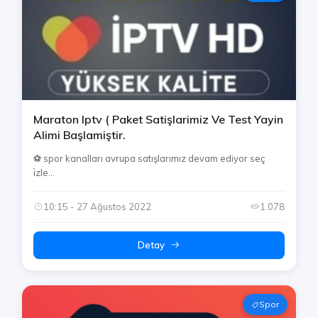
Maraton Iptv ( Paket Satişlarimiz Ve Test Yayin
Alimi Başlamiştir.
⚽️ spor kanalları avrupa satışlarımız devam ediyor seç
i̇zle...
10:15 - 27 Ağustos 2022
1.078
Detay
Spor