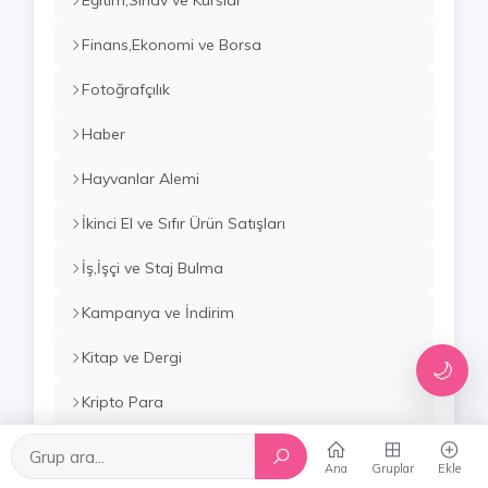
Eğitim,Sınav ve Kurslar
Finans,Ekonomi ve Borsa
Fotoğrafçılık
Haber
Hayvanlar Alemi
İkinci El ve Sıfır Ürün Satışları
İş,İşçi ve Staj Bulma
Kampanya ve İndirim
Kitap ve Dergi
🌙
Kripto Para
Kültür,Sanat ve Tarih
Ana
Gruplar
Ekle