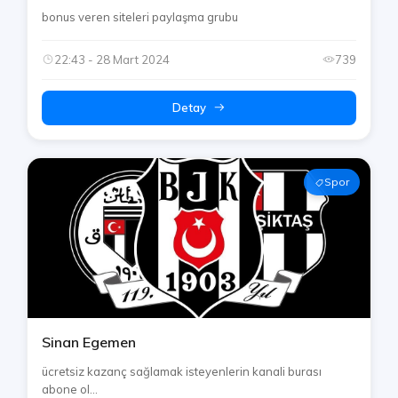
bonus veren siteleri paylaşma grubu
22:43 - 28 Mart 2024
739
Detay
Spor
Sinan Egemen
ücretsiz kazanç sağlamak isteyenlerin kanali burası
abone ol...