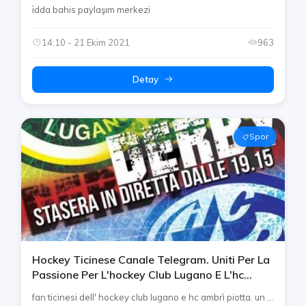
i̇dda bahis paylaşım merkezi
14:10 - 21 Ekim 2021
963
Detay
Spor
Hockey Ticinese Canale Telegram. Uniti Per La
Passione Per L'hockey Club Lugano E L'hc
Ambrì Piotta [ticino / Hcl / Hcap]
fan ticinesi dell' hockey club lugano e hc ambrì piotta. un ...