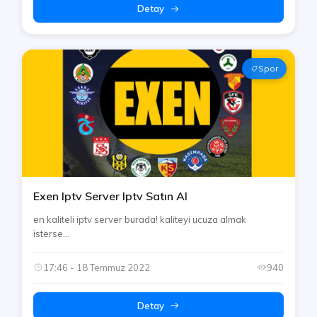
Detay
Spor
Exen Iptv Server Iptv Satın Al
en kaliteli iptv server burada! kaliteyi ucuza almak
isterse...
17:46 - 18 Temmuz 2022
940
Detay