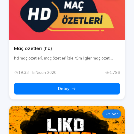
Maç özetleri (hd)
hd maç özetleri̇, maç özetleri̇ i̇zle, tüm li̇gler maç özetl...
19:33 - 5 Nisan 2020
1.796
Detay
Spor