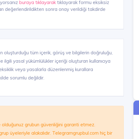
iyorsanız
buraya tıklayarak
tıklayarak formu eksiksiz
n değerlendirildikten sonra onay verildiği takdirde
n oluşturduğu tüm içerik, görüş ve bilgilerin doğruluğu,
ilgili yasal yükümlülükler içeriği oluşturan kullanıcıya
ık, eksiklik veya yasalarla düzenlenmiş kurallara
ilde sorumlu değildir.
olduğunuz grubun güvenliğini garanti etmez.
e grup üyeleriyle alakalıdır. Telegramgrupbul.com hiç bir