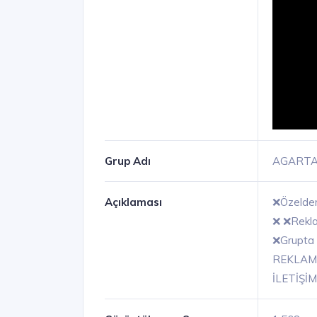
Grup Adı
AGARTA
Açıklaması
❌Özelden
❌ ❌Reklam
❌Grupta 
REKLAM 
İLETİŞİM