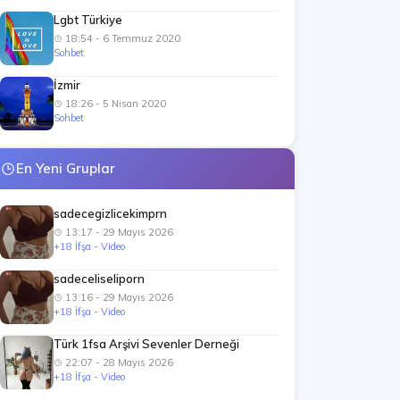
Lgbt Türkiye
18:54 - 6 Temmuz 2020
Sohbet
İzmir
18:26 - 5 Nisan 2020
Sohbet
En Yeni Gruplar
sadecegizlicekimprn
13:17 - 29 Mayıs 2026
+18 İfşa - Video
sadeceliseliporn
13:16 - 29 Mayıs 2026
+18 İfşa - Video
Türk 1fsa Arşivi Sevenler Derneği
22:07 - 28 Mayıs 2026
+18 İfşa - Video