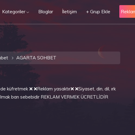
Kategoriler
Bloglar
İletişim
+ Grup Ekle
Rekla
hbet
AGARTA SOHBET
de küfretmek ❌ ❌Reklam yasaktır❌ ❌Siyaset, din, dil, ırk
 çalmak ban sebebidir REKLAM VERMEK ÜCRETLİDİR