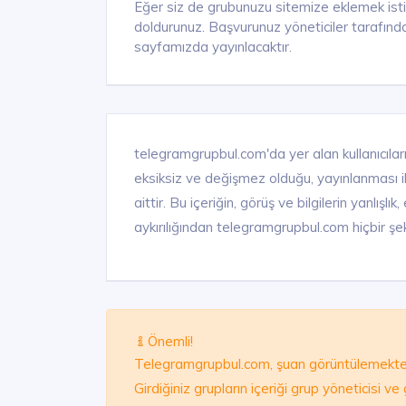
Eğer siz de grubunuzu sitemize eklemek ist
doldurunuz. Başvurunuz yöneticiler tarafında
sayfamızda yayınlacaktır.
telegramgrupbul.com'da yer alan kullanıcıları
eksiksiz ve değişmez olduğu, yayınlanması ile 
aittir. Bu içeriğin, görüş ve bilgilerin yanlışl
aykırılığından telegramgrupbul.com hiçbir şek
Önemli!
Telegramgrupbul.com, şuan görüntülemekte 
Girdiğiniz grupların içeriği grup yöneticisi v