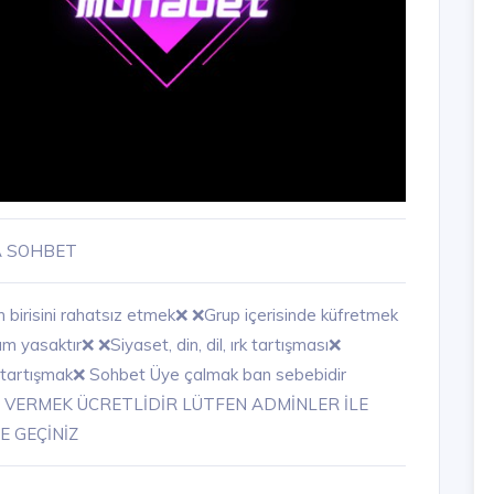
 SOHBET
 birisini rahatsız etmek❌ ❌Grup içerisinde küfretmek
 yasaktır❌ ❌Siyaset, din, dil, ırk tartışması❌
tartışmak❌ Sohbet Üye çalmak ban sebebidir
VERMEK ÜCRETLİDİR LÜTFEN ADMİNLER İLE
E GEÇİNİZ