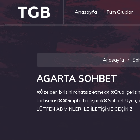
Anasayfa
Tüm Gruplar
Anasayfa
So
AGARTA SOHBET
❌Özelden birisini rahatsız etmek❌ ❌Grup içerisin
tartışması❌ ❌Grupta tartışmak❌ Sohbet Üye
LÜTFEN ADMİNLER İLE İLETİŞİME GEÇİNİZ