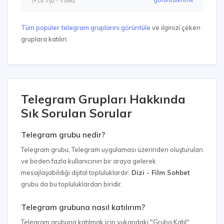
(+18 İfşa - Video)
Tüm popüler telegram gruplarını görüntüle
ve ilginizi çeken
gruplara katılın.
Telegram Grupları Hakkında
Sık Sorulan Sorular
Telegram grubu nedir?
Telegram grubu, Telegram uygulaması üzerinden oluşturulan
ve birden fazla kullanıcının bir araya gelerek
mesajlaşabildiği dijital topluluklardır.
Dizi - Film Sohbet
grubu da bu topluluklardan biridir.
Telegram grubuna nasıl katılırım?
Telegram grubuna katılmak için yukarıdaki "Gruba Katıl"