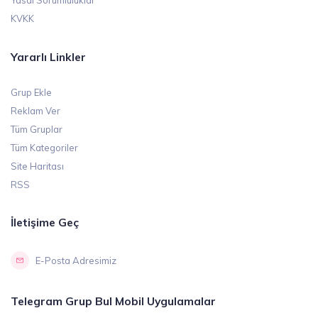
Yasal Sorumluluklar
KVKK
Yararlı Linkler
Grup Ekle
Reklam Ver
Tüm Gruplar
Tüm Kategoriler
Site Haritası
RSS
İletişime Geç
E-Posta Adresimiz
Telegram Grup Bul Mobil Uygulamalar