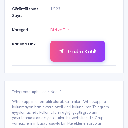
Görüntülenme
1.523
Sayısı
Kategori
Dizi ve Film
Katılma Linki
Gruba Katıl!
Telegramgrupbul.com Nedir?
Whatsapp'ın alternatifi olarak kullanılan, Whatsapp'ta
bulunmayan bazı ekstra özellikleri bulunduran Telegram
uygulamasında kullanıcıların açtığı çeşitli grupların
yayınlanması amacıyla kurulan bir websitesidir. Grup
yöneticilerinin başvurusuyla birlikte eklenen gruplar