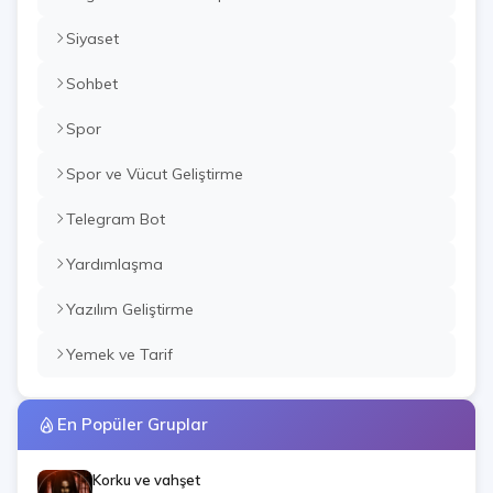
Siyaset
Sohbet
Spor
Spor ve Vücut Geliştirme
Telegram Bot
Yardımlaşma
Yazılım Geliştirme
Yemek ve Tarif
En Popüler Gruplar
Korku ve vahşet