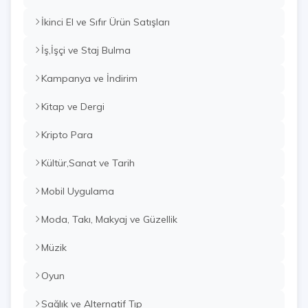
İkinci El ve Sıfır Ürün Satışları
İş,İşçi ve Staj Bulma
Kampanya ve İndirim
Kitap ve Dergi
Kripto Para
Kültür,Sanat ve Tarih
Mobil Uygulama
Moda, Takı, Makyaj ve Güzellik
Müzik
Oyun
Sağlık ve Alternatif Tıp