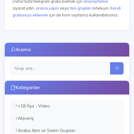
Daha fazla telegram grubu bulmak için
anasayfamızı
ziyaret edin,
arama yapın
veya
tüm grupları
listeleyin.
Kendi
grubunuzu eklemek
için de form sayfamızı kullanabilirsiniz.
Arama
Kategoriler
+18 İfşa - Video
Alışveriş
Araba Alım ve Satım Grupları