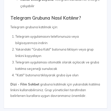
çalışabilir
Telegram Grubuna Nasıl Katılınır?
Telegram grubuna katılmak için:
Telegram uygulamasını telefonunuza veya
bilgisayarınıza indirin
Yukarıdaki "Gruba Katıl" butonuna tıklayın veya grup
linkini kopyalayın
Telegram uygulaması otomatik olarak açılacak ve gruba
katılma seçeneği sunulacak
"Katıl" butonuna tıklayarak gruba üye olun
Dizi - Film Sohbet
grubuna katılmak için yukarıdaki katılma
linkini kullanabilirsiniz. Grup yöneticileri tarafından
belirlenen kurallara uygun davranmanız önemlidir.