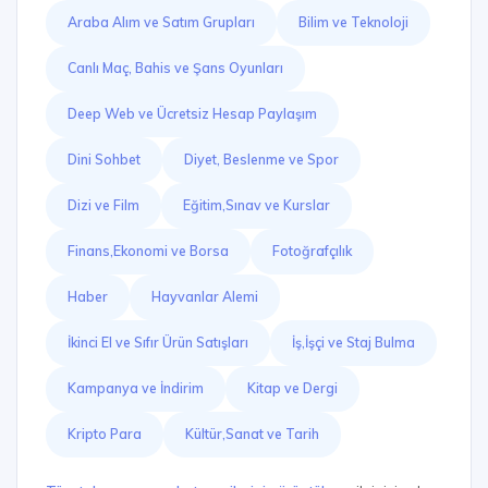
Araba Alım ve Satım Grupları
Bilim ve Teknoloji
Canlı Maç, Bahis ve Şans Oyunları
Deep Web ve Ücretsiz Hesap Paylaşım
Dini Sohbet
Diyet, Beslenme ve Spor
Dizi ve Film
Eğitim,Sınav ve Kurslar
Finans,Ekonomi ve Borsa
Fotoğrafçılık
Haber
Hayvanlar Alemi
İkinci El ve Sıfır Ürün Satışları
İş,İşçi ve Staj Bulma
Kampanya ve İndirim
Kitap ve Dergi
Kripto Para
Kültür,Sanat ve Tarih