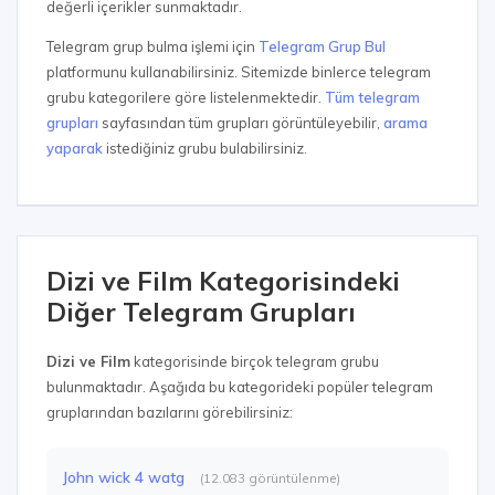
değerli içerikler sunmaktadır.
Telegram grup bulma işlemi için
Telegram Grup Bul
platformunu kullanabilirsiniz. Sitemizde binlerce telegram
grubu kategorilere göre listelenmektedir.
Tüm telegram
grupları
sayfasından tüm grupları görüntüleyebilir,
arama
yaparak
istediğiniz grubu bulabilirsiniz.
Dizi ve Film Kategorisindeki
Diğer Telegram Grupları
Dizi ve Film
kategorisinde birçok telegram grubu
bulunmaktadır. Aşağıda bu kategorideki popüler telegram
gruplarından bazılarını görebilirsiniz:
John wick 4 watg
(12.083 görüntülenme)