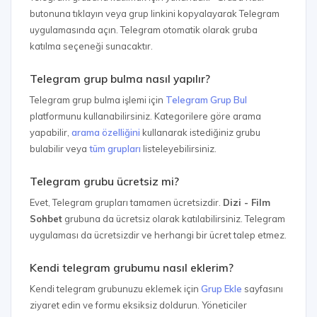
butonuna tıklayın veya grup linkini kopyalayarak Telegram
uygulamasında açın. Telegram otomatik olarak gruba
katılma seçeneği sunacaktır.
Telegram grup bulma nasıl yapılır?
Telegram grup bulma işlemi için
Telegram Grup Bul
platformunu kullanabilirsiniz. Kategorilere göre arama
yapabilir,
arama özelliğini
kullanarak istediğiniz grubu
bulabilir veya
tüm grupları
listeleyebilirsiniz.
Telegram grubu ücretsiz mi?
Evet, Telegram grupları tamamen ücretsizdir.
Dizi - Film
Sohbet
grubuna da ücretsiz olarak katılabilirsiniz. Telegram
uygulaması da ücretsizdir ve herhangi bir ücret talep etmez.
Kendi telegram grubumu nasıl eklerim?
Kendi telegram grubunuzu eklemek için
Grup Ekle
sayfasını
ziyaret edin ve formu eksiksiz doldurun. Yöneticiler