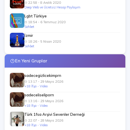
22:58 - 8 Aralık 2020
Deep Web ve Ücretsiz Hesap Paylaşım
Lgbt Türkiye
18:54 - 6 Temmuz 2020
Sohbet
İzmir
18:26 - 5 Nisan 2020
Sohbet
En Yeni Gruplar
sadecegizlicekimprn
13:17 - 29 Mayıs 2026
+18 İfşa - Video
sadeceliseliporn
13:16 - 29 Mayıs 2026
+18 İfşa - Video
Türk 1fsa Arşivi Sevenler Derneği
22:07 - 28 Mayıs 2026
+18 İfşa - Video