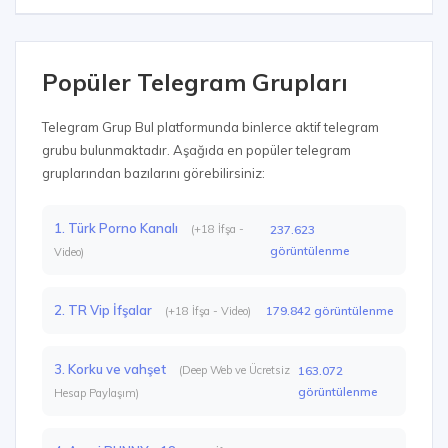
Popüler Telegram Grupları
Telegram Grup Bul platformunda binlerce aktif telegram
grubu bulunmaktadır. Aşağıda en popüler telegram
gruplarından bazılarını görebilirsiniz:
1. Türk Porno Kanalı
(+18 İfşa -
237.623
görüntülenme
Video)
2. TR Vip İfşalar
179.842 görüntülenme
(+18 İfşa - Video)
3. Korku ve vahşet
(Deep Web ve Ücretsiz
163.072
görüntülenme
Hesap Paylaşım)