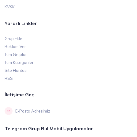
KVKK
Yararlı Linkler
Grup Ekle
Reklam Ver
Tüm Gruplar
Tüm Kategoriler
Site Haritası
RSS
İletişime Geç
E-Posta Adresimiz
Telegram Grup Bul Mobil Uygulamalar