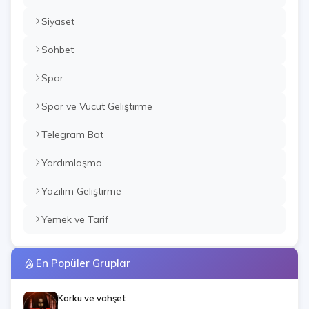
Siyaset
Sohbet
Spor
Spor ve Vücut Geliştirme
Telegram Bot
Yardımlaşma
Yazılım Geliştirme
Yemek ve Tarif
En Popüler Gruplar
Korku ve vahşet