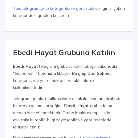
Tüm telegram grup kategorilerini görüntüle
ve ilginizi çeken
kategorideki grupları keşfedin.
Ebedi Hayat Grubuna Katılın
Ebedi Hayat
telegram grubuna katılmak için yukarıdaki
"Gruba Katıl" butonuna tıklayın. Bu grup
Dini Sohbet
kategorisinde yer almaktadır ve aktif olarak
kullanılmaktadır.
Telegram grupları, kullanıcıların ortak ilgi alanları etrafında
bir araya gelmesini sağlar.
Ebedi Hayat
grubu da bu
amaca hizmet etmektedir. Gruba katılarak toplulukla
etkileşim kurabilir, bilgi paylaşabilir ve yeni insanlarla
tanışabilirsiniz.
Daha fazla telegram grubu bulmak için
anasayfamızı