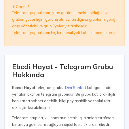
Önemli!
Telegramgrupbul.com, şuan görüntülemekte olduğunuz
grubun güvenliğini garanti etmez. Girdiğiniz grupların içeriği
grup yöneticisi ve grup üyeleriyle alakalıdır.
Telegramgrupbul.com hiç bir mesuliyeti kabul etmemektedir.
Ebedi Hayat - Telegram Grubu
Hakkında
Ebedi Hayat
telegram grubu,
Dini Sohbet
kategorisinde
yer alan aktif bir telegram grubudur. Bu gruba katılarak ilgili
konularda sohbet edebilir, bilgi paylaşabilir ve toplulukla
etkileşim kurabilirsiniz.
Telegram grupları, kullanıcıların ortak ilgi alanları etrafında
bir araya gelmesini sağlayan dijital topluluklardır.
Ebedi