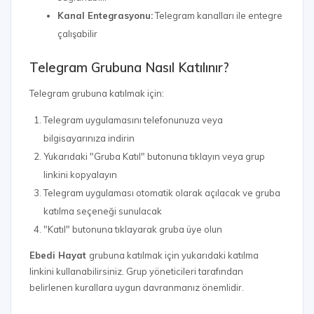
Kanal Entegrasyonu:
Telegram kanalları ile entegre
çalışabilir
Telegram Grubuna Nasıl Katılınır?
Telegram grubuna katılmak için:
Telegram uygulamasını telefonunuza veya
bilgisayarınıza indirin
Yukarıdaki "Gruba Katıl" butonuna tıklayın veya grup
linkini kopyalayın
Telegram uygulaması otomatik olarak açılacak ve gruba
katılma seçeneği sunulacak
"Katıl" butonuna tıklayarak gruba üye olun
Ebedi Hayat
grubuna katılmak için yukarıdaki katılma
linkini kullanabilirsiniz. Grup yöneticileri tarafından
belirlenen kurallara uygun davranmanız önemlidir.