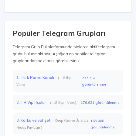
Popüler Telegram Grupları
Telegram Grup Bul platformunda binlerce aktif telegram
grubu bulunmaktadır. Aşağıda en popüler telegram
gruplarından bazılarını görebilirsiniz:
1. Türk Porno Kanalı
(+18 İfşa -
237.767
görüntülenme
Video)
2. TR Vip İfşalar
179.921 görüntülenme
(+18 İfşa - Video)
3. Korku ve vahşet
(Deep Web ve Ücretsiz
163.088
görüntülenme
Hesap Paylaşım)