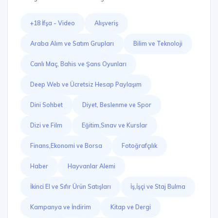
+18 İfşa - Video
Alışveriş
Araba Alım ve Satım Grupları
Bilim ve Teknoloji
Canlı Maç, Bahis ve Şans Oyunları
Deep Web ve Ücretsiz Hesap Paylaşım
Dini Sohbet
Diyet, Beslenme ve Spor
Dizi ve Film
Eğitim,Sınav ve Kurslar
Finans,Ekonomi ve Borsa
Fotoğrafçılık
Haber
Hayvanlar Alemi
İkinci El ve Sıfır Ürün Satışları
İş,İşçi ve Staj Bulma
Kampanya ve İndirim
Kitap ve Dergi