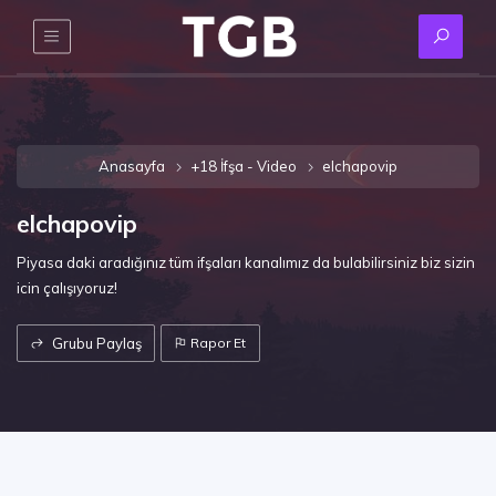
Anasayfa
+18 İfşa - Video
elchapovip
elchapovip
Piyasa daki aradığınız tüm ifşaları kanalımız da bulabilirsiniz biz sizin
icin çalışıyoruz!
Grubu Paylaş
Rapor Et