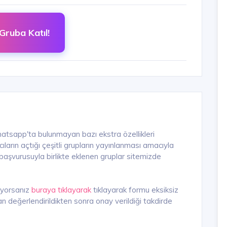
Gruba Katıl!
hatsapp'ta bulunmayan bazı ekstra özellikleri
arın açtığı çeşitli grupların yayınlanması amacıyla
n başvurusuyla birlikte eklenen gruplar sitemizde
iyorsanız
buraya tıklayarak
tıklayarak formu eksiksiz
n değerlendirildikten sonra onay verildiği takdirde