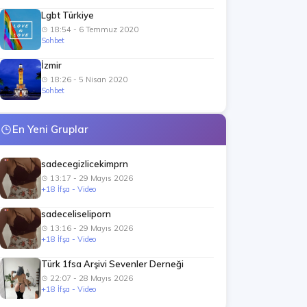
Lgbt Türkiye
18:54 - 6 Temmuz 2020
Sohbet
İzmir
18:26 - 5 Nisan 2020
Sohbet
En Yeni Gruplar
sadecegizlicekimprn
13:17 - 29 Mayıs 2026
+18 İfşa - Video
sadeceliseliporn
13:16 - 29 Mayıs 2026
+18 İfşa - Video
Türk 1fsa Arşivi Sevenler Derneği
22:07 - 28 Mayıs 2026
+18 İfşa - Video