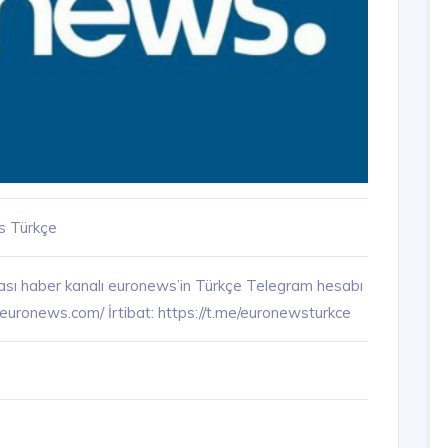
s Türkçe
rası haber kanalı euronews’in Türkçe Telegram hesabı
r.euronews.com/ İrtibat: https://t.me/euronewsturkce