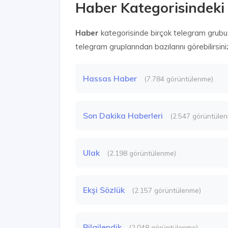
Haber Kategorisindeki
Haber
kategorisinde birçok telegram grubu
telegram gruplarından bazılarını görebilirsini
Hassas Haber
(7.784 görüntülenme)
Son Dakika Haberleri
(2.547 görüntüle
Ulak
(2.198 görüntülenme)
Ekşi Sözlük
(2.157 görüntülenme)
Bilgilendik
(2.048 görüntülenme)