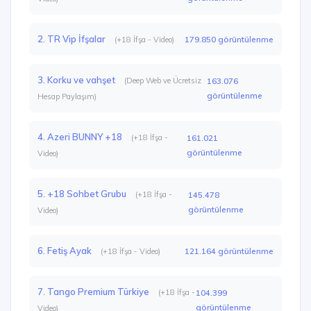
2. TR Vip İfşalar
179.850 görüntülenme
(+18 İfşa - Video)
3. Korku ve vahşet
(Deep Web ve Ücretsiz
163.076
görüntülenme
Hesap Paylaşım)
4. Azeri BUNNY +18
(+18 İfşa -
161.021
görüntülenme
Video)
5. +18 Sohbet Grubu
(+18 İfşa -
145.478
görüntülenme
Video)
6. Fetiş Ayak
121.164 görüntülenme
(+18 İfşa - Video)
7. Tango Premium Türkiye
(+18 İfşa -
104.399
görüntülenme
Video)