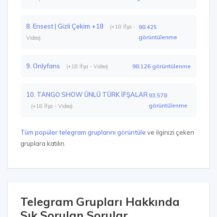
8. Ensest | Gizli Çekim +18
(+18 İfşa -
98.425
görüntülenme
Video)
9. Onlyfans
98.126 görüntülenme
(+18 İfşa - Video)
10. TANGO SHOW ÜNLÜ TÜRK İFŞALAR
93.578
görüntülenme
(+18 İfşa - Video)
Tüm popüler telegram gruplarını görüntüle
ve ilginizi çeken
gruplara katılın.
Telegram Grupları Hakkında
Sık Sorulan Sorular