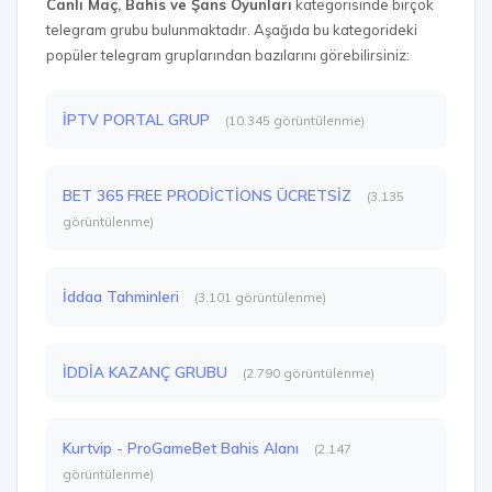
Canlı Maç, Bahis ve Şans Oyunları
kategorisinde birçok
telegram grubu bulunmaktadır. Aşağıda bu kategorideki
popüler telegram gruplarından bazılarını görebilirsiniz:
İPTV PORTAL GRUP
(10.345 görüntülenme)
BET 365 FREE PRODİCTİONS ÜCRETSİZ
(3.135
görüntülenme)
İddaa Tahminleri
(3.101 görüntülenme)
İDDİA KAZANÇ GRUBU
(2.790 görüntülenme)
Kurtvip - ProGameBet Bahis Alanı
(2.147
görüntülenme)