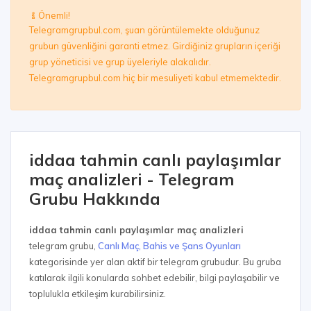
Önemli!
Telegramgrupbul.com, şuan görüntülemekte olduğunuz
grubun güvenliğini garanti etmez. Girdiğiniz grupların içeriği
grup yöneticisi ve grup üyeleriyle alakalıdır.
Telegramgrupbul.com hiç bir mesuliyeti kabul etmemektedir.
iddaa tahmin canlı paylaşımlar
maç analizleri - Telegram
Grubu Hakkında
iddaa tahmin canlı paylaşımlar maç analizleri
telegram grubu,
Canlı Maç, Bahis ve Şans Oyunları
kategorisinde yer alan aktif bir telegram grubudur. Bu gruba
katılarak ilgili konularda sohbet edebilir, bilgi paylaşabilir ve
toplulukla etkileşim kurabilirsiniz.