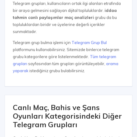
Telegram grupları, kullanıcıların ortak ilgi alanları etrafında
bir araya gelmesini sağlayan dijital topluluklardır.
iddaa
tahmin canlı paylaşımlar maç analizleri
grubu da bu
topluluklardan biridir ve üyelerine değerli içerikler
sunmaktadır.
Telegram grup bulma işlemi için
Telegram Grup Bul
platformunu kullanabilirsiniz. Sitemizde binlerce telegram
grubu kategorilere göre listelenmektedir.
Tüm telegram
grupları
sayfasından tüm grupları görüntüleyebilir,
arama
yaparak
istediğiniz grubu bulabilirsiniz.
Canlı Maç, Bahis ve Şans
Oyunları Kategorisindeki Diğer
Telegram Grupları