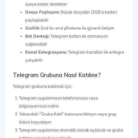
üyeye kadar destekler
Dosya Paylaşımı:
Büyük dosyalar (2GB'a kadar)
paylaşılabilir
Gizlilik:
End-to-end şifreleme ile güvenli iletişim
Bot Desteği:
Telegram botları ile otomasyon
sağlanabilir
Kanal Entegrasyonu:
Telegram kanalları ile entegre
çalışabilir
Telegram Grubuna Nasıl Katılınır?
Telegram grubuna katılmak için:
Telegram uygulamasını telefonunuza veya
bilgisayarınıza indirin
Yukarıdaki "Gruba Katıl" butonuna tıklayın veya grup
linkini kopyalayın
Telegram uygulaması otomatik olarak açılacak ve gruba
katılma seçeneği sunulacak