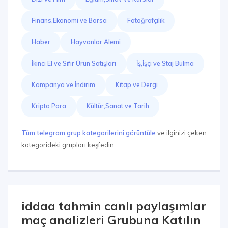
Finans,Ekonomi ve Borsa
Fotoğrafçılık
Haber
Hayvanlar Alemi
İkinci El ve Sıfır Ürün Satışları
İş,İşçi ve Staj Bulma
Kampanya ve İndirim
Kitap ve Dergi
Kripto Para
Kültür,Sanat ve Tarih
Tüm telegram grup kategorilerini görüntüle
ve ilginizi çeken
kategorideki grupları keşfedin.
iddaa tahmin canlı paylaşımlar
maç analizleri Grubuna Katılın