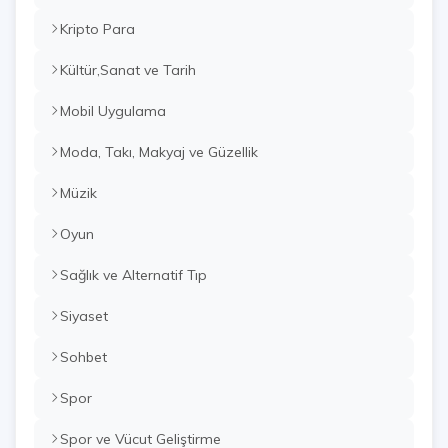
Kripto Para
Kültür,Sanat ve Tarih
Mobil Uygulama
Moda, Takı, Makyaj ve Güzellik
Müzik
Oyun
Sağlık ve Alternatif Tıp
Siyaset
Sohbet
Spor
Spor ve Vücut Geliştirme