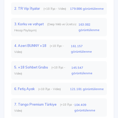
2. TR Vip İfşalar
179.886 görüntülenme
(+18 İfşa - Video)
3. Korku ve vahşet
(Deep Web ve Ücretsiz
163.082
görüntülenme
Hesap Paylaşım)
4. Azeri BUNNY +18
(+18 İfşa -
161.157
görüntülenme
Video)
5. +18 Sohbet Grubu
(+18 İfşa -
145.547
görüntülenme
Video)
6. Fetiş Ayak
121.181 görüntülenme
(+18 İfşa - Video)
7. Tango Premium Türkiye
(+18 İfşa -
104.409
görüntülenme
Video)