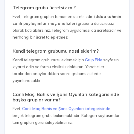
Telegram grubu ücretsiz mi?
Evet, Telegram grupları tamamen ücretsizdir.
iddaa tahmin
canlı paylaşımlar maç analizleri
grubuna da ücretsiz
olarak katılabilirsiniz. Telegram uygulaması da ücretsizdir ve
herhangi bir ücret talep etmez.
Kendi telegram grubumu nasıl eklerim?
Kendi telegram grubunuzu eklemek için
Grup Ekle
sayfasını
ziyaret edin ve formu eksiksiz doldurun. Yöneticiler
tarafından onaylandıktan sonra grubunuz sitede
yayınlanacaktır.
Canlı Maç, Bahis ve Şans Oyunları kategorisinde
başka gruplar var mı?
Evet,
Canlı Maç, Bahis ve Şans Oyunları kategorisinde
birçok telegram grubu bulunmaktadır. Kategori sayfasından
tüm grupları görüntüleyebilirsiniz.