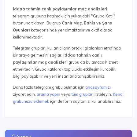
iddaa tahmin canlı paylaşımlar maç analizleri
telegram grubuna katılmak için yukarıdaki "Gruba Katıl"
butonuna tıklayın. Bu grup
Canlı Maç, Bahis ve Şans
Oyunları
kategorisinde yer almaktadır ve aktif olarak
kullanılmaktadır.
Telegram grupları, kullanıcıların ortak ilgi alanları etrafında
bir araya gelmesini sağlar.
iddaa tahmin canlı
paylaşımlar maç analizleri
grubu da bu amaca hizmet
etmektedir. Gruba katılarak toplulukla etkileşim kurabilir,
bilgi paylaşabilir ve yeni insanlarla tanışabilirsiniz.
Daha fazla telegram grubu bulmak için
anasayfamızı
ziyaret edin,
arama yapın
veya
tüm grupları
listeleyin.
Kendi
grubunuzu eklemek
için de form sayfamızı kullanabilirsiniz.
Arama