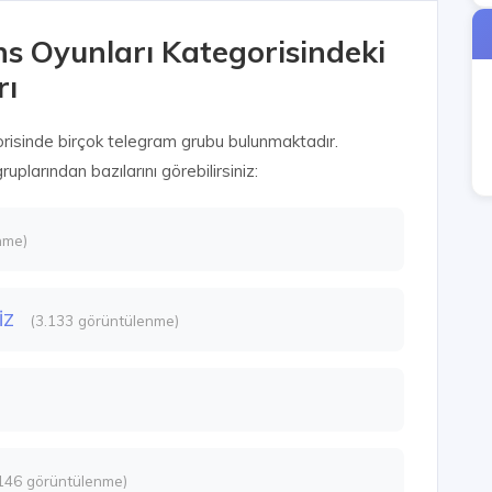
ns Oyunları Kategorisindeki
rı
risinde birçok telegram grubu bulunmaktadır.
plarından bazılarını görebilirsiniz:
nme)
İZ
(3.133 görüntülenme)
.146 görüntülenme)