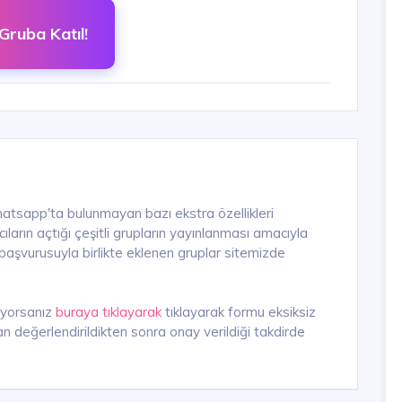
Gruba Katıl!
hatsapp'ta bulunmayan bazı ekstra özellikleri
arın açtığı çeşitli grupların yayınlanması amacıyla
n başvurusuyla birlikte eklenen gruplar sitemizde
iyorsanız
buraya tıklayarak
tıklayarak formu eksiksiz
n değerlendirildikten sonra onay verildiği takdirde