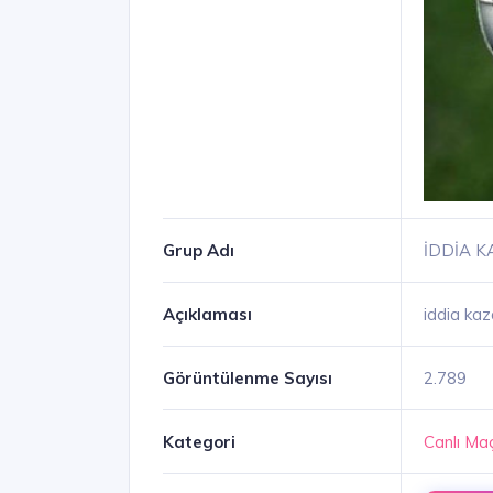
Grup Adı
İDDİA 
Açıklaması
iddia ka
Görüntülenme Sayısı
2.789
Kategori
Canlı Maç