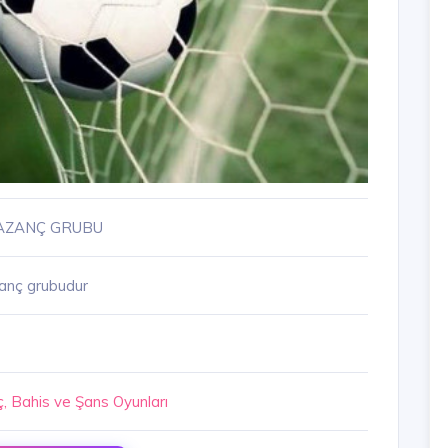
KAZANÇ GRUBU
zanç grubudur
, Bahis ve Şans Oyunları