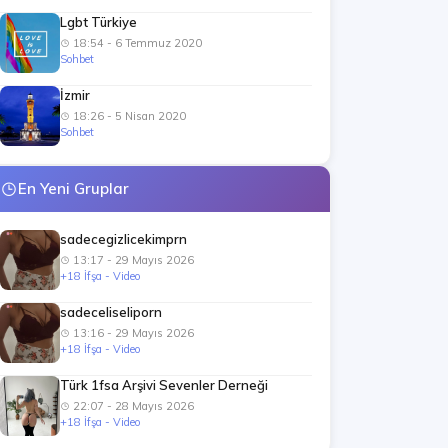
Lgbt Türkiye
18:54 - 6 Temmuz 2020
Sohbet
İzmir
18:26 - 5 Nisan 2020
Sohbet
En Yeni Gruplar
sadecegizlicekimprn
13:17 - 29 Mayıs 2026
+18 İfşa - Video
sadeceliseliporn
13:16 - 29 Mayıs 2026
+18 İfşa - Video
Türk 1fsa Arşivi Sevenler Derneği
22:07 - 28 Mayıs 2026
+18 İfşa - Video