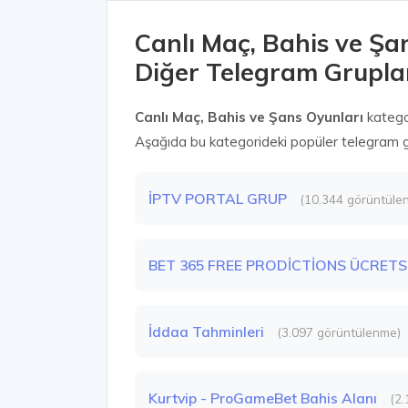
Canlı Maç, Bahis ve Şa
Diğer Telegram Grupla
Canlı Maç, Bahis ve Şans Oyunları
katego
Aşağıda bu kategorideki popüler telegram gru
İPTV PORTAL GRUP
(10.344 görüntüle
BET 365 FREE PRODİCTİONS ÜCRETS
İddaa Tahminleri
(3.097 görüntülenme)
Kurtvip - ProGameBet Bahis Alanı
(2