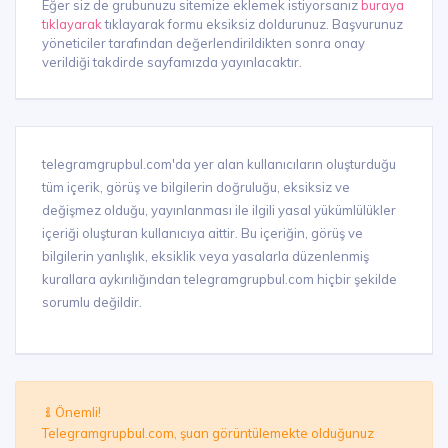
Eğer siz de grubunuzu sitemize eklemek istiyorsanız
buraya
tıklayarak
tıklayarak formu eksiksiz doldurunuz. Başvurunuz
yöneticiler tarafından değerlendirildikten sonra onay
verildiği takdirde sayfamızda yayınlacaktır.
telegramgrupbul.com'da yer alan kullanıcıların oluşturduğu
tüm içerik, görüş ve bilgilerin doğruluğu, eksiksiz ve
değişmez olduğu, yayınlanması ile ilgili yasal yükümlülükler
içeriği oluşturan kullanıcıya aittir. Bu içeriğin, görüş ve
bilgilerin yanlışlık, eksiklik veya yasalarla düzenlenmiş
kurallara aykırılığından telegramgrupbul.com hiçbir şekilde
sorumlu değildir.
Önemli!
Telegramgrupbul.com, şuan görüntülemekte olduğunuz