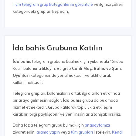
Tüm telegram grup kategorilerini görüntüle
ve ilginizi çeken
kategorideki grupları keşfedin.
İdo bahis Grubuna Katılın
İdo bahis
telegram grubuna katılmak için yukarıdaki "Gruba
Katıl" butonuna tıklayın. Bu grup
Canlı Maç, Bahis ve Şans
Oyunları
kategorisinde yer almaktadır ve aktif olarak
kullanılmaktadır.
Telegram grupları, kullanıcıların ortak ilgi alanları etrafında
bir araya gelmesini sağlar.
İdo bahis
grubu da bu amaca
hizmet etmektedir. Gruba katılarak toplulukla etkileşim
kurabilir, bilgi paylaşabilir ve yeni insanlarla tanışabilirsiniz.
Daha fazla telegram grubu bulmak için
anasayfamızı
ziyaret edin,
arama yapın
veya
tüm grupları
listeleyin.
Kendi