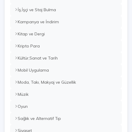
İş,İşçi ve Staj Bulma
Kampanya ve İndirim
Kitap ve Dergi
Kripto Para
Kültür,Sanat ve Tarih
Mobil Uygulama
Moda, Takı, Makyaj ve Güzellik
Müzik
Oyun
Sağlık ve Alternatif Tıp
Siyaset