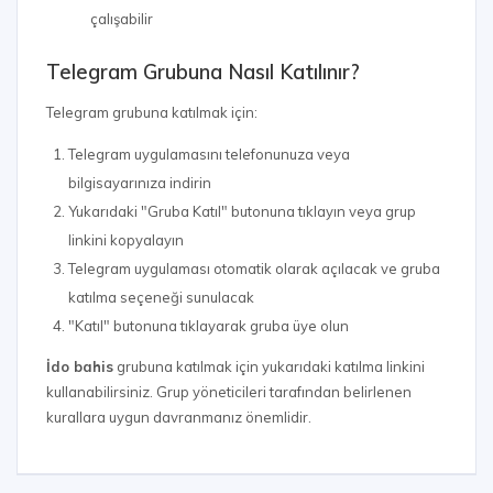
çalışabilir
Telegram Grubuna Nasıl Katılınır?
Telegram grubuna katılmak için:
Telegram uygulamasını telefonunuza veya
bilgisayarınıza indirin
Yukarıdaki "Gruba Katıl" butonuna tıklayın veya grup
linkini kopyalayın
Telegram uygulaması otomatik olarak açılacak ve gruba
katılma seçeneği sunulacak
"Katıl" butonuna tıklayarak gruba üye olun
İdo bahis
grubuna katılmak için yukarıdaki katılma linkini
kullanabilirsiniz. Grup yöneticileri tarafından belirlenen
kurallara uygun davranmanız önemlidir.