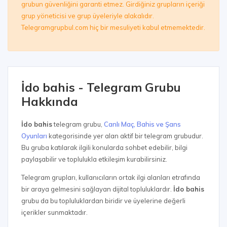
grubun güvenliğini garanti etmez. Girdiğiniz grupların içeriği
grup yöneticisi ve grup üyeleriyle alakalıdır.
Telegramgrupbul.com hiç bir mesuliyeti kabul etmemektedir.
İdo bahis - Telegram Grubu
Hakkında
İdo bahis
telegram grubu,
Canlı Maç, Bahis ve Şans
Oyunları
kategorisinde yer alan aktif bir telegram grubudur.
Bu gruba katılarak ilgili konularda sohbet edebilir, bilgi
paylaşabilir ve toplulukla etkileşim kurabilirsiniz.
Telegram grupları, kullanıcıların ortak ilgi alanları etrafında
bir araya gelmesini sağlayan dijital topluluklardır.
İdo bahis
grubu da bu topluluklardan biridir ve üyelerine değerli
içerikler sunmaktadır.