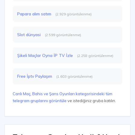
Papara alım satım
(2.929 görüntülenme)
Slot dünyasi
(2.599 görüntülenme)
Şikeli Maçlar Oyna İP TV İzle
(2.258 görüntülenme)
Free İptv Paylaşım
(1.603 görüntülenme)
Canlı Maç, Bahis ve Şans Oyunları kategorisindeki tüm
telegram gruplarını görüntüle
ve istediğiniz gruba katılın.