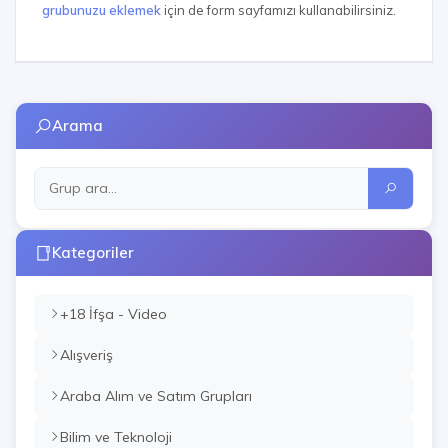
grubunuzu eklemek
için de form sayfamızı kullanabilirsiniz.
Arama
Kategoriler
+18 İfşa - Video
Alışveriş
Araba Alım ve Satım Grupları
Bilim ve Teknoloji