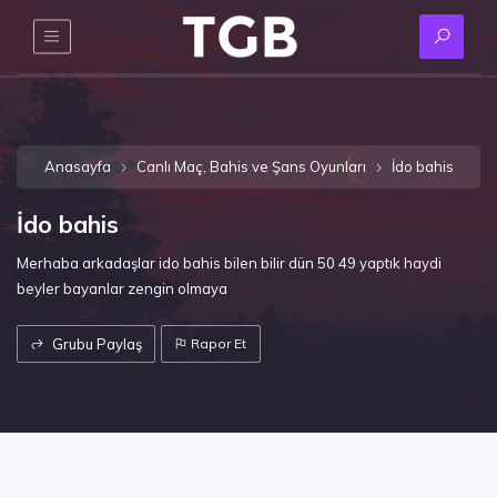
Anasayfa
Canlı Maç, Bahis ve Şans Oyunları
İdo bahis
İdo bahis
Merhaba arkadaşlar ido bahis bilen bilir dün 50 49 yaptık haydi
beyler bayanlar zengin olmaya
Grubu Paylaş
Rapor Et