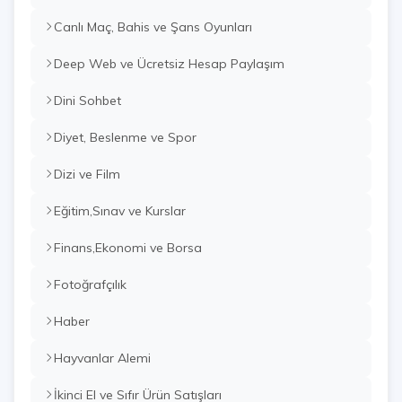
Canlı Maç, Bahis ve Şans Oyunları
Deep Web ve Ücretsiz Hesap Paylaşım
Dini Sohbet
Diyet, Beslenme ve Spor
Dizi ve Film
Eğitim,Sınav ve Kurslar
Finans,Ekonomi ve Borsa
Fotoğrafçılık
Haber
Hayvanlar Alemi
İkinci El ve Sıfır Ürün Satışları