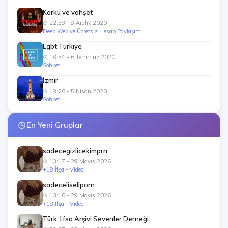
Korku ve vahşet
22:58 - 8 Aralık 2020
Deep Web ve Ücretsiz Hesap Paylaşım
Lgbt Türkiye
18:54 - 6 Temmuz 2020
Sohbet
İzmir
18:26 - 5 Nisan 2020
Sohbet
En Yeni Gruplar
sadecegizlicekimprn
13:17 - 29 Mayıs 2026
+18 İfşa - Video
sadeceliseliporn
13:16 - 29 Mayıs 2026
+18 İfşa - Video
Türk 1fsa Arşivi Sevenler Derneği