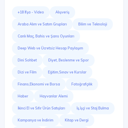
+18 İfşa - Video
Alışveriş
Araba Alım ve Satım Grupları
Bilim ve Teknoloji
Canlı Maç, Bahis ve Şans Oyunları
Deep Web ve Ücretsiz Hesap Paylaşım
Dini Sohbet
Diyet, Beslenme ve Spor
Dizi ve Film
Eğitim,Sınav ve Kurslar
Finans,Ekonomi ve Borsa
Fotoğrafçılık
Haber
Hayvanlar Alemi
İkinci El ve Sıfır Ürün Satışları
İş,İşçi ve Staj Bulma
Kampanya ve İndirim
Kitap ve Dergi