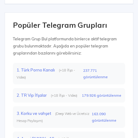
Popüler Telegram Grupları
Telegram Grup Bul platformunda binlerce aktif telegram
grubu bulunmaktadır. Aşağıda en popüler telegram
gruplarından bazılarını görebilirsiniz:
1. Türk Porno Kanalı
(+18 İfşa -
237.771
görüntülenme
Video)
2. TR Vip İfşalar
179.926 görüntülenme
(+18 İfşa - Video)
3. Korku ve vahşet
(Deep Web ve Ücretsiz
163.090
görüntülenme
Hesap Paylaşım)