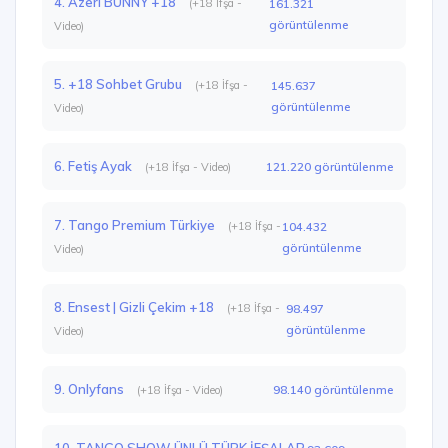
4. Azeri BUNNY +18
(+18 İfşa -
161.321
görüntülenme
Video)
5. +18 Sohbet Grubu
(+18 İfşa -
145.637
görüntülenme
Video)
6. Fetiş Ayak
121.220 görüntülenme
(+18 İfşa - Video)
7. Tango Premium Türkiye
(+18 İfşa -
104.432
görüntülenme
Video)
8. Ensest | Gizli Çekim +18
(+18 İfşa -
98.497
görüntülenme
Video)
9. Onlyfans
98.140 görüntülenme
(+18 İfşa - Video)
10. TANGO SHOW ÜNLÜ TÜRK İFŞALAR