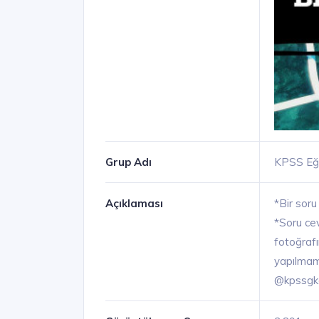
Grup Adı
KPSS Eğit
Açıklaması
*Bir soru
*Soru ce
fotoğrafı
yapılmama
@kpssgk