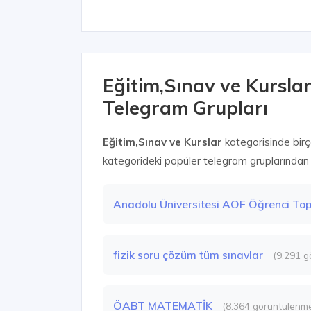
Eğitim,Sınav ve Kursla
Telegram Grupları
Eğitim,Sınav ve Kurslar
kategorisinde bir
kategorideki popüler telegram gruplarından ba
Anadolu Üniversitesi AOF Öğrenci To
fizik soru çözüm tüm sınavlar
(9.291 g
ÖABT MATEMATİK
(8.364 görüntülenm