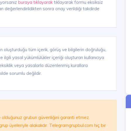
iyorsanız
buraya tıklayarak
tıklayarak formu eksiksiz
n değerlendirildikten sonra onay verildiği takdirde
n oluşturduğu tüm içerik, görüş ve bilgilerin doğruluğu,
ilgili yasal yükümlülükler içeriği oluşturan kullanıcıya
ık, eksiklik veya yasalarla düzenlenmiş kurallara
ilde sorumlu değildir.
olduğunuz grubun güvenliğini garanti etmez.
e grup üyeleriyle alakalıdır. Telegramgrupbul.com hiç bir