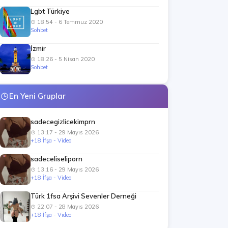
Lgbt Türkiye
18:54 - 6 Temmuz 2020
Sohbet
İzmir
18:26 - 5 Nisan 2020
Sohbet
En Yeni Gruplar
sadecegizlicekimprn
13:17 - 29 Mayıs 2026
+18 İfşa - Video
sadeceliseliporn
13:16 - 29 Mayıs 2026
+18 İfşa - Video
Türk 1fsa Arşivi Sevenler Derneği
22:07 - 28 Mayıs 2026
+18 İfşa - Video