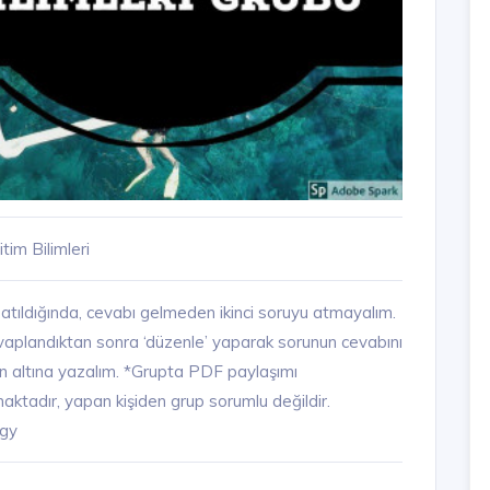
im Bilimleri
 atıldığında, cevabı gelmeden ikinci soruyu atmayalım.
vaplandıktan sonra ‘düzenle’ yaparak sorunun cevabını
n altına yazalım. *Grupta PDF paylaşımı
ktadır, yapan kişiden grup sorumlu değildir.
gy