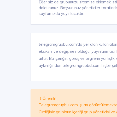
Eğer siz de grubunuzu sitemize eklemek ist
doldurunuz. Başvurunuz yöneticiler tarafında
sayfamızda yayınlacaktır.
telegramgrupbul.com'da yer alan kullanıcıları
eksiksiz ve değişmez olduğu, yayınlanması ile 
aittir. Bu içeriğin, görüş ve bilgilerin yanlışl
aykırılığından telegramgrupbul.com hiçbir şek
Önemli!
Telegramgrupbul.com, şuan görüntülemekte 
Girdiğiniz grupların içeriği grup yöneticisi v