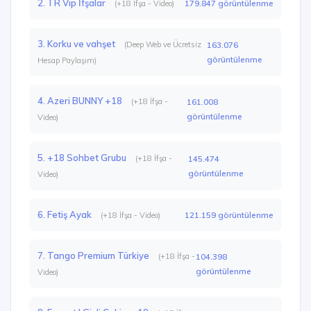
2. TR Vip İfşalar
179.847 görüntülenme
(+18 İfşa - Video)
3. Korku ve vahşet
(Deep Web ve Ücretsiz
163.076
görüntülenme
Hesap Paylaşım)
4. Azeri BUNNY +18
(+18 İfşa -
161.008
görüntülenme
Video)
5. +18 Sohbet Grubu
(+18 İfşa -
145.474
görüntülenme
Video)
6. Fetiş Ayak
121.159 görüntülenme
(+18 İfşa - Video)
7. Tango Premium Türkiye
(+18 İfşa -
104.398
görüntülenme
Video)