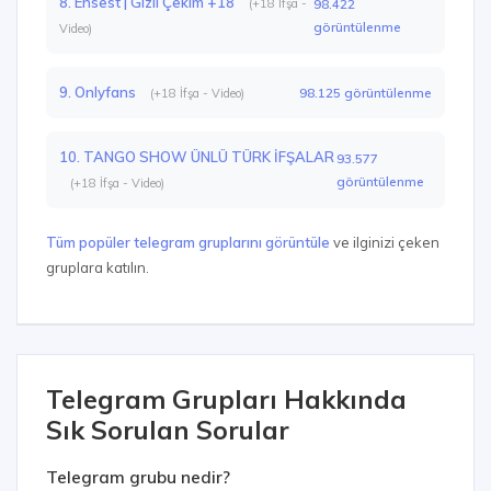
8. Ensest | Gizli Çekim +18
(+18 İfşa -
98.422
görüntülenme
Video)
9. Onlyfans
98.125 görüntülenme
(+18 İfşa - Video)
10. TANGO SHOW ÜNLÜ TÜRK İFŞALAR
93.577
görüntülenme
(+18 İfşa - Video)
Tüm popüler telegram gruplarını görüntüle
ve ilginizi çeken
gruplara katılın.
Telegram Grupları Hakkında
Sık Sorulan Sorular
Telegram grubu nedir?