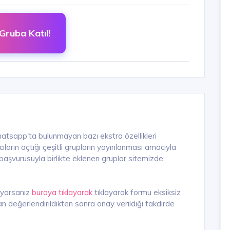
Gruba Katıl!
hatsapp'ta bulunmayan bazı ekstra özellikleri
arın açtığı çeşitli grupların yayınlanması amacıyla
n başvurusuyla birlikte eklenen gruplar sitemizde
iyorsanız
buraya tıklayarak
tıklayarak formu eksiksiz
n değerlendirildikten sonra onay verildiği takdirde