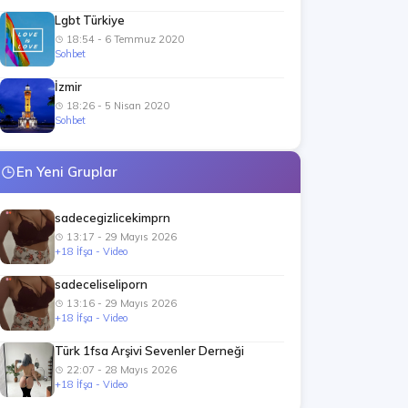
Lgbt Türkiye
18:54 - 6 Temmuz 2020
Sohbet
İzmir
18:26 - 5 Nisan 2020
Sohbet
En Yeni Gruplar
sadecegizlicekimprn
13:17 - 29 Mayıs 2026
+18 İfşa - Video
sadeceliseliporn
13:16 - 29 Mayıs 2026
+18 İfşa - Video
Türk 1fsa Arşivi Sevenler Derneği
22:07 - 28 Mayıs 2026
+18 İfşa - Video