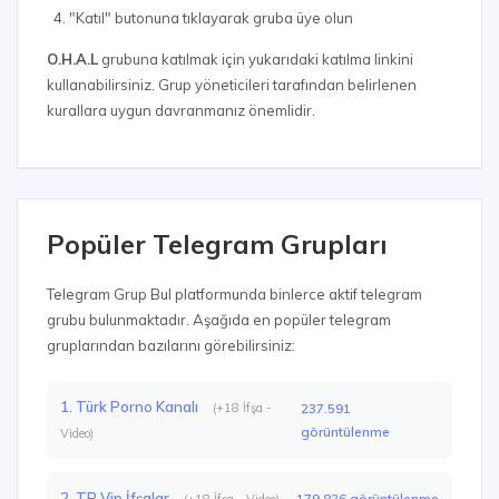
"Katıl" butonuna tıklayarak gruba üye olun
O.H.A.L
grubuna katılmak için yukarıdaki katılma linkini
kullanabilirsiniz. Grup yöneticileri tarafından belirlenen
kurallara uygun davranmanız önemlidir.
Popüler Telegram Grupları
Telegram Grup Bul platformunda binlerce aktif telegram
grubu bulunmaktadır. Aşağıda en popüler telegram
gruplarından bazılarını görebilirsiniz:
1. Türk Porno Kanalı
(+18 İfşa -
237.591
görüntülenme
Video)
2. TR Vip İfşalar
179.826 görüntülenme
(+18 İfşa - Video)