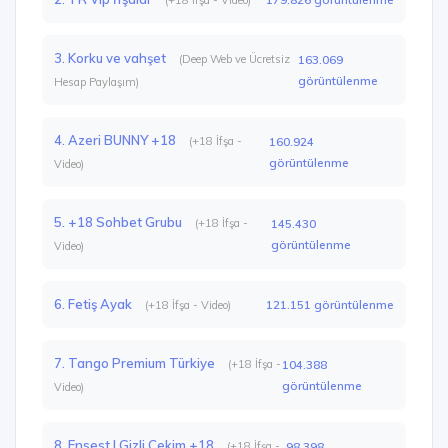
3. Korku ve vahşet
(Deep Web ve Ücretsiz
163.069
görüntülenme
Hesap Paylaşım)
4. Azeri BUNNY +18
(+18 İfşa -
160.924
görüntülenme
Video)
5. +18 Sohbet Grubu
(+18 İfşa -
145.430
görüntülenme
Video)
6. Fetiş Ayak
121.151 görüntülenme
(+18 İfşa - Video)
7. Tango Premium Türkiye
(+18 İfşa -
104.388
görüntülenme
Video)
8. Ensest | Gizli Çekim +18
(+18 İfşa -
98.398