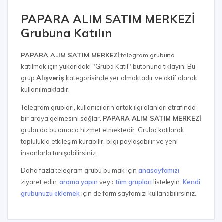
PAPARA ALIM SATIM MERKEZİ
Grubuna Katılın
PAPARA ALIM SATIM MERKEZİ
telegram grubuna
katılmak için yukarıdaki "Gruba Katıl" butonuna tıklayın. Bu
grup
Alışveriş
kategorisinde yer almaktadır ve aktif olarak
kullanılmaktadır.
Telegram grupları, kullanıcıların ortak ilgi alanları etrafında
bir araya gelmesini sağlar.
PAPARA ALIM SATIM MERKEZİ
grubu da bu amaca hizmet etmektedir. Gruba katılarak
toplulukla etkileşim kurabilir, bilgi paylaşabilir ve yeni
insanlarla tanışabilirsiniz.
Daha fazla telegram grubu bulmak için
anasayfamızı
ziyaret edin,
arama yapın
veya
tüm grupları
listeleyin.
Kendi
grubunuzu eklemek
için de form sayfamızı kullanabilirsiniz.