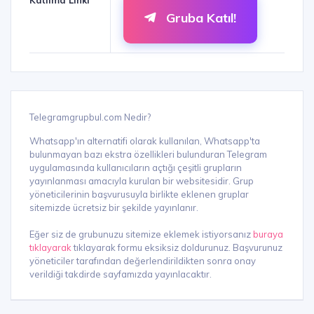
Katılma Linki
Gruba Katıl!
Telegramgrupbul.com Nedir?
Whatsapp'ın alternatifi olarak kullanılan, Whatsapp'ta
bulunmayan bazı ekstra özellikleri bulunduran Telegram
uygulamasında kullanıcıların açtığı çeşitli grupların
yayınlanması amacıyla kurulan bir websitesidir. Grup
yöneticilerinin başvurusuyla birlikte eklenen gruplar
sitemizde ücretsiz bir şekilde yayınlanır.
Eğer siz de grubunuzu sitemize eklemek istiyorsanız
buraya
tıklayarak
tıklayarak formu eksiksiz doldurunuz. Başvurunuz
yöneticiler tarafından değerlendirildikten sonra onay
verildiği takdirde sayfamızda yayınlacaktır.