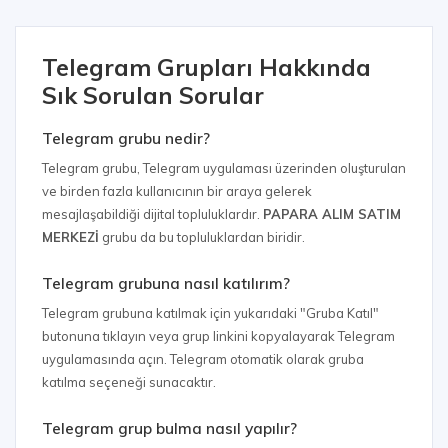
Telegram Grupları Hakkında
Sık Sorulan Sorular
Telegram grubu nedir?
Telegram grubu, Telegram uygulaması üzerinden oluşturulan
ve birden fazla kullanıcının bir araya gelerek
mesajlaşabildiği dijital topluluklardır.
PAPARA ALIM SATIM
MERKEZİ
grubu da bu topluluklardan biridir.
Telegram grubuna nasıl katılırım?
Telegram grubuna katılmak için yukarıdaki "Gruba Katıl"
butonuna tıklayın veya grup linkini kopyalayarak Telegram
uygulamasında açın. Telegram otomatik olarak gruba
katılma seçeneği sunacaktır.
Telegram grup bulma nasıl yapılır?