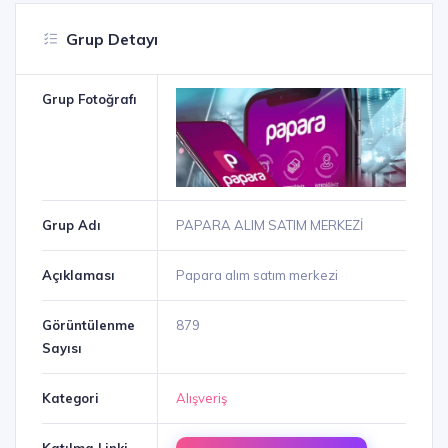
Grup Detayı
Grup Fotoğrafı
Grup Adı
PAPARA ALIM SATIM MERKEZİ
Açıklaması
Papara alım satım merkezi
Görüntülenme
879
Sayısı
Kategori
Alışveriş