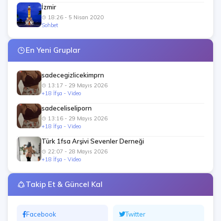
İzmir
18:26 - 5 Nisan 2020
Sohbet
En Yeni Gruplar
sadecegizlicekimprn
13:17 - 29 Mayıs 2026
+18 İfşa - Video
sadeceliseliporn
13:16 - 29 Mayıs 2026
+18 İfşa - Video
Türk 1fsa Arşivi Sevenler Derneği
22:07 - 28 Mayıs 2026
+18 İfşa - Video
Takip Et & Güncel Kal
Facebook
Twitter