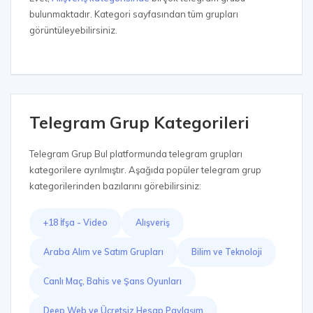
bulunmaktadır. Kategori sayfasından tüm grupları
görüntüleyebilirsiniz.
Telegram Grup Kategorileri
Telegram Grup Bul platformunda telegram grupları
kategorilere ayrılmıştır. Aşağıda popüler telegram grup
kategorilerinden bazılarını görebilirsiniz:
+18 İfşa - Video
Alışveriş
Araba Alım ve Satım Grupları
Bilim ve Teknoloji
Canlı Maç, Bahis ve Şans Oyunları
Deep Web ve Ücretsiz Hesap Paylaşım