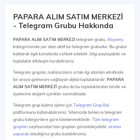
PAPARA ALIM SATIM MERKEZİ
- Telegram Grubu Hakkında
PAPARA ALIM SATIM MERKEZİ
telegram grubu,
Alışveriş
kategorisinde yer alan aktif bir telegram grubudur. Bu gruba
katılarak ilgili konularda sohbet edebilir, bilgi paylaşabilir ve
toplulukla etkileşim kurabilirsiniz.
Telegram grupları, kullanıcıların ortak ilgi alanları etrafında
bir araya gelmesini sağlayan dijital topluluklardır.
PAPARA
ALIM SATIM MERKEZİ
grubu da bu topluluklardan biridir ve
üyelerine değerli içerikler sunmaktadır.
Telegram grup bulma işlemi için
Telegram Grup Bul
platformunu kullanabilirsiniz. Sitemizde binlerce telegram
grubu kategorilere göre listelenmektedir.
Tüm telegram
grupları
sayfasından tüm grupları görüntüleyebilir,
arama
yaparak
istediğiniz grubu bulabilirsiniz.