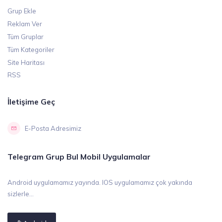
Grup Ekle
Reklam Ver
Tüm Gruplar
Tüm Kategoriler
Site Haritası
RSS
İletişime Geç
E-Posta Adresimiz
Telegram Grup Bul Mobil Uygulamalar
Android uygulamamız yayında. IOS uygulamamız çok yakında
sizlerle...