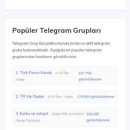
Popüler Telegram Grupları
Telegram Grup Bul platformunda binlerce aktif telegram
grubu bulunmaktadır. Aşağıda en popüler telegram
gruplarından bazılarını görebilirsiniz:
1. Türk Porno Kanalı
(+18 İfşa -
237.756
görüntülenme
Video)
2. TR Vip İfşalar
179.919 görüntülenme
(+18 İfşa - Video)
3. Korku ve vahşet
(Deep Web ve Ücretsiz
163.087
görüntülenme
Hesap Paylaşım)