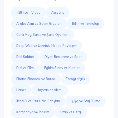
+18 İfşa - Video
Alışveriş
Araba Alım ve Satım Grupları
Bilim ve Teknoloji
Canlı Maç, Bahis ve Şans Oyunları
Deep Web ve Ücretsiz Hesap Paylaşım
Dini Sohbet
Diyet, Beslenme ve Spor
Dizi ve Film
Eğitim,Sınav ve Kurslar
Finans,Ekonomi ve Borsa
Fotoğrafçılık
Haber
Hayvanlar Alemi
İkinci El ve Sıfır Ürün Satışları
İş,İşçi ve Staj Bulma
Kampanya ve İndirim
Kitap ve Dergi