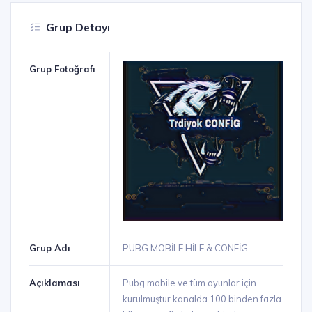
Grup Detayı
Grup Fotoğrafı
Grup Adı
PUBG MOBİLE HİLE & CONFİG
Açıklaması
Pubg mobile ve tüm oyunlar için
kurulmuştur kanalda 100 binden fazla