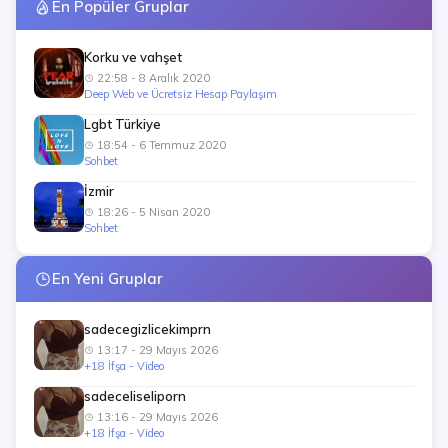
En Popüler Gruplar
Korku ve vahşet
22:58 - 8 Aralık 2020
Deep Web ve Ücretsiz Hesap Paylaşım
Lgbt Türkiye
18:54 - 6 Temmuz 2020
Sohbet
İzmir
18:26 - 5 Nisan 2020
Sohbet
En Yeni Gruplar
sadecegizlicekimprn
13:17 - 29 Mayıs 2026
+18 İfşa - Video
sadeceliseliporn
13:16 - 29 Mayıs 2026
+18 İfşa - Video