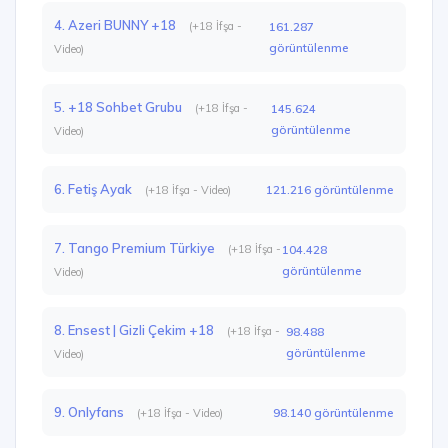
4. Azeri BUNNY +18
(+18 İfşa -
161.287
görüntülenme
Video)
5. +18 Sohbet Grubu
(+18 İfşa -
145.624
görüntülenme
Video)
6. Fetiş Ayak
121.216 görüntülenme
(+18 İfşa - Video)
7. Tango Premium Türkiye
(+18 İfşa -
104.428
görüntülenme
Video)
8. Ensest | Gizli Çekim +18
(+18 İfşa -
98.488
görüntülenme
Video)
9. Onlyfans
98.140 görüntülenme
(+18 İfşa - Video)