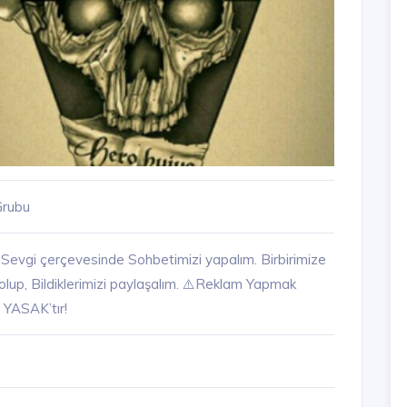
Grubu
Sevgi çerçevesinde Sohbetimizi yapalım. Birbirimize
olup, Bildiklerimizi paylaşalım. ⚠️Reklam Yapmak
e YASAK’tır!