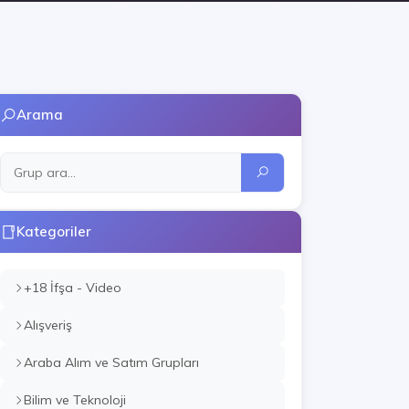
Arama
Kategoriler
+18 İfşa - Video
Alışveriş
Araba Alım ve Satım Grupları
Bilim ve Teknoloji