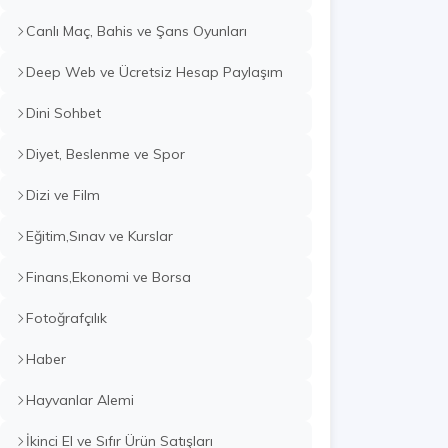
Canlı Maç, Bahis ve Şans Oyunları
Deep Web ve Ücretsiz Hesap Paylaşım
Dini Sohbet
Diyet, Beslenme ve Spor
Dizi ve Film
Eğitim,Sınav ve Kurslar
Finans,Ekonomi ve Borsa
Fotoğrafçılık
Haber
Hayvanlar Alemi
İkinci El ve Sıfır Ürün Satışları