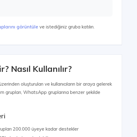
plarını görüntüle
ve istediğiniz gruba katılın.
? Nasıl Kullanılır?
erinden oluşturulan ve kullanıcıların bir araya gelerek
egram grupları, WhatsApp gruplarına benzer şekilde
ri
upları 200.000 üyeye kadar destekler