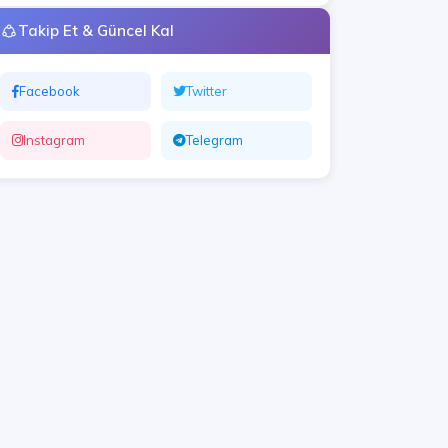
Takip Et & Güncel Kal
Facebook
Twitter
Instagram
Telegram