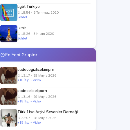
Lgbt Türkiye
18:54 - 6 Temmuz 2020
Sohbet
İzmir
18:26 - 5 Nisan 2020
Sohbet
En Yeni Gruplar
sadecegizlicekimprn
13:17 - 29 Mayıs 2026
+18 İfşa - Video
sadeceliseliporn
13:16 - 29 Mayıs 2026
+18 İfşa - Video
Türk 1fsa Arşivi Sevenler Derneği
22:07 - 28 Mayıs 2026
+18 İfşa - Video