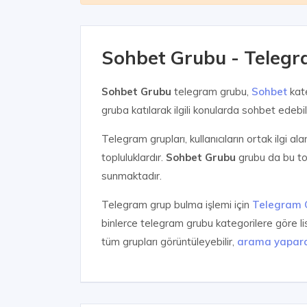
Sohbet Grubu - Teleg
Sohbet Grubu
telegram grubu,
Sohbet
kate
gruba katılarak ilgili konularda sohbet edebilir
Telegram grupları, kullanıcıların ortak ilgi al
topluluklardır.
Sohbet Grubu
grubu da bu topl
sunmaktadır.
Telegram grup bulma işlemi için
Telegram 
binlerce telegram grubu kategorilere göre l
tüm grupları görüntüleyebilir,
arama yapar