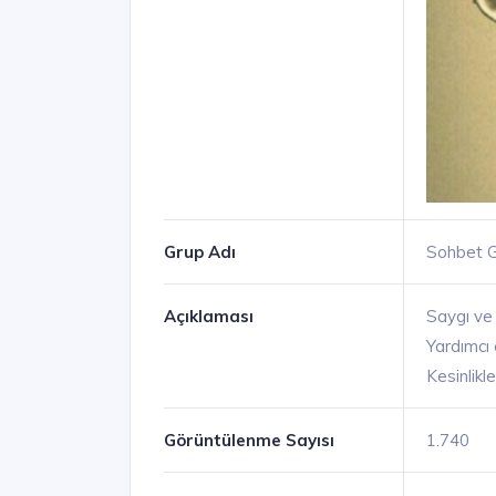
Grup Adı
Sohbet 
Açıklaması
Saygı ve 
Yardımcı 
Kesinlikl
Görüntülenme Sayısı
1.740