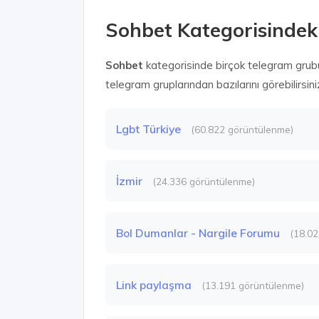
Sohbet Kategorisindek
Sohbet
kategorisinde birçok telegram grub
telegram gruplarından bazılarını görebilirsini
Lgbt Türkiye
(60.822 görüntülenme)
İzmir
(24.336 görüntülenme)
Bol Dumanlar - Nargile Forumu
(18.0
Link paylaşma
(13.191 görüntülenme)