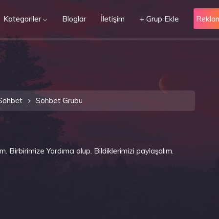
Kategoriler
Bloglar
İletişim
+ Grup Ekle
Rekla
Sohbet
Sohbet Grubu
Birbirimize Yardımcı olup, Bildiklerimizi paylaşalım.