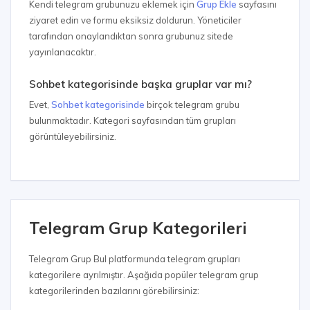
Kendi telegram grubunuzu eklemek için
Grup Ekle
sayfasını
ziyaret edin ve formu eksiksiz doldurun. Yöneticiler
tarafından onaylandıktan sonra grubunuz sitede
yayınlanacaktır.
Sohbet kategorisinde başka gruplar var mı?
Evet,
Sohbet kategorisinde
birçok telegram grubu
bulunmaktadır. Kategori sayfasından tüm grupları
görüntüleyebilirsiniz.
Telegram Grup Kategorileri
Telegram Grup Bul platformunda telegram grupları
kategorilere ayrılmıştır. Aşağıda popüler telegram grup
kategorilerinden bazılarını görebilirsiniz: