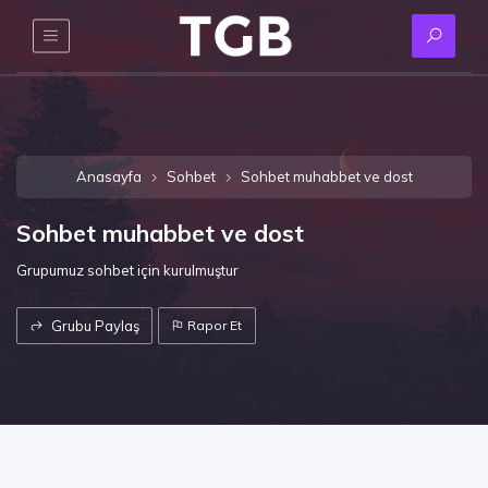
Anasayfa
Sohbet
Sohbet muhabbet ve dost
Sohbet muhabbet ve dost
Grupumuz sohbet için kurulmuştur
Grubu Paylaş
Rapor Et