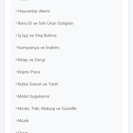
Hayvanlar Alemi
İkinci El ve Sıfır Ürün Satışları
İş,İşçi ve Staj Bulma
Kampanya ve İndirim
Kitap ve Dergi
Kripto Para
Kültür,Sanat ve Tarih
Mobil Uygulama
Moda, Takı, Makyaj ve Güzellik
Müzik
Oyun