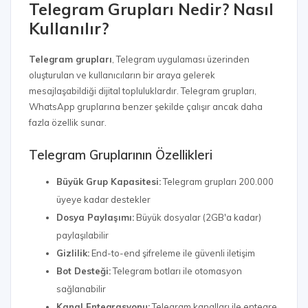
Telegram Grupları Nedir? Nasıl
Kullanılır?
Telegram grupları
, Telegram uygulaması üzerinden
oluşturulan ve kullanıcıların bir araya gelerek
mesajlaşabildiği dijital topluluklardır. Telegram grupları,
WhatsApp gruplarına benzer şekilde çalışır ancak daha
fazla özellik sunar.
Telegram Gruplarının Özellikleri
Büyük Grup Kapasitesi:
Telegram grupları 200.000
üyeye kadar destekler
Dosya Paylaşımı:
Büyük dosyalar (2GB'a kadar)
paylaşılabilir
Gizlilik:
End-to-end şifreleme ile güvenli iletişim
Bot Desteği:
Telegram botları ile otomasyon
sağlanabilir
Kanal Entegrasyonu:
Telegram kanalları ile entegre