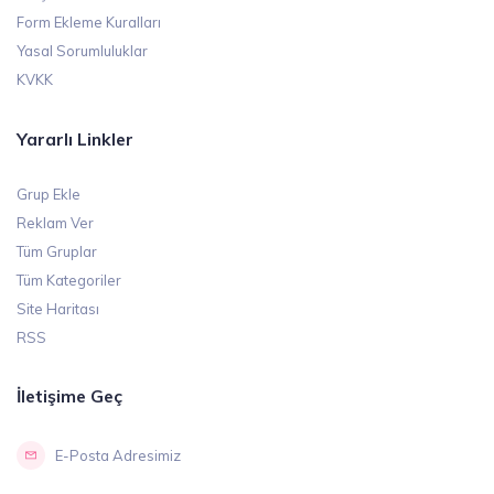
Form Ekleme Kuralları
Yasal Sorumluluklar
KVKK
Yararlı Linkler
Grup Ekle
Reklam Ver
Tüm Gruplar
Tüm Kategoriler
Site Haritası
RSS
İletişime Geç
E-Posta Adresimiz