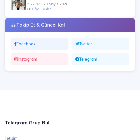
22:07 - 28 Mayıs 2026
+18 İfşa - Video
Takip Et & Güncel Kal
Facebook
Twitter
Instagram
Telegram
Telegram Grup Bul
İletişim