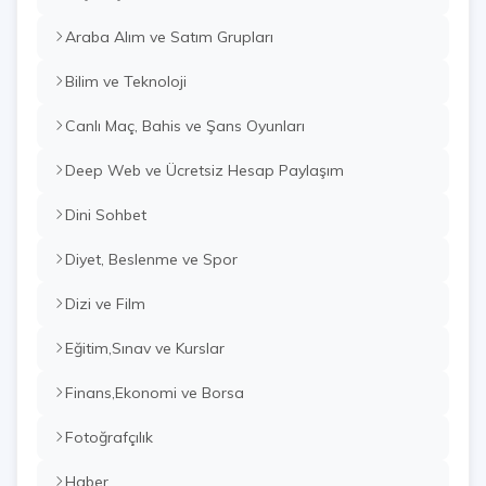
Araba Alım ve Satım Grupları
Bilim ve Teknoloji
Canlı Maç, Bahis ve Şans Oyunları
Deep Web ve Ücretsiz Hesap Paylaşım
Dini Sohbet
Diyet, Beslenme ve Spor
Dizi ve Film
Eğitim,Sınav ve Kurslar
Finans,Ekonomi ve Borsa
Fotoğrafçılık
Haber