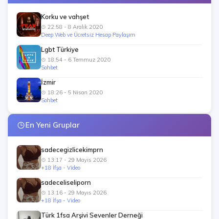
Korku ve vahşet
22:58 - 8 Aralık 2020
Deep Web ve Ücretsiz Hesap Paylaşım
Lgbt Türkiye
18:54 - 6 Temmuz 2020
Sohbet
İzmir
18:26 - 5 Nisan 2020
Sohbet
En Yeni Gruplar
sadecegizlicekimprn
13:17 - 29 Mayıs 2026
+18 İfşa - Video
sadeceliseliporn
13:16 - 29 Mayıs 2026
+18 İfşa - Video
Türk 1fsa Arşivi Sevenler Derneği