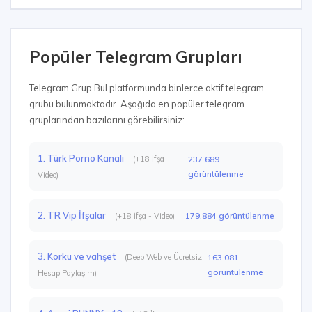
Popüler Telegram Grupları
Telegram Grup Bul platformunda binlerce aktif telegram
grubu bulunmaktadır. Aşağıda en popüler telegram
gruplarından bazılarını görebilirsiniz:
1. Türk Porno Kanalı
(+18 İfşa -
237.689
görüntülenme
Video)
2. TR Vip İfşalar
179.884 görüntülenme
(+18 İfşa - Video)
3. Korku ve vahşet
(Deep Web ve Ücretsiz
163.081
görüntülenme
Hesap Paylaşım)