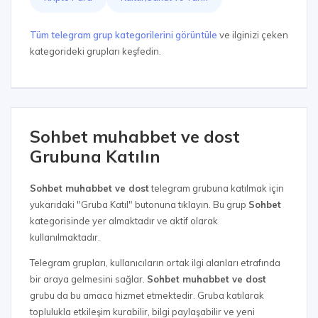
Tüm telegram grup kategorilerini görüntüle
ve ilginizi çeken
kategorideki grupları keşfedin.
Sohbet muhabbet ve dost
Grubuna Katılın
Sohbet muhabbet ve dost
telegram grubuna katılmak için
yukarıdaki "Gruba Katıl" butonuna tıklayın. Bu grup
Sohbet
kategorisinde yer almaktadır ve aktif olarak
kullanılmaktadır.
Telegram grupları, kullanıcıların ortak ilgi alanları etrafında
bir araya gelmesini sağlar.
Sohbet muhabbet ve dost
grubu da bu amaca hizmet etmektedir. Gruba katılarak
toplulukla etkileşim kurabilir, bilgi paylaşabilir ve yeni