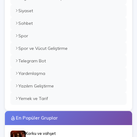
Siyaset
Sohbet
Spor
Spor ve Vücut Geliştirme
Telegram Bot
Yardımlaşma
Yazılım Geliştirme
Yemek ve Tarif
En Popüler Gruplar
Korku ve vahşet