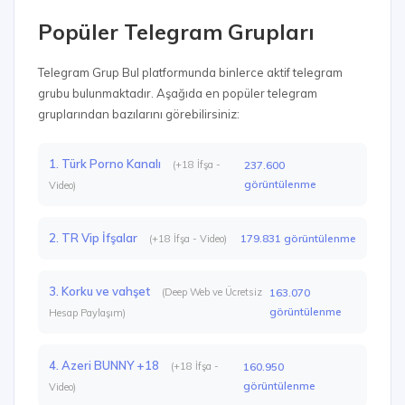
Popüler Telegram Grupları
Telegram Grup Bul platformunda binlerce aktif telegram
grubu bulunmaktadır. Aşağıda en popüler telegram
gruplarından bazılarını görebilirsiniz:
1. Türk Porno Kanalı
(+18 İfşa -
237.600
görüntülenme
Video)
2. TR Vip İfşalar
179.831 görüntülenme
(+18 İfşa - Video)
3. Korku ve vahşet
(Deep Web ve Ücretsiz
163.070
görüntülenme
Hesap Paylaşım)
4. Azeri BUNNY +18
(+18 İfşa -
160.950
görüntülenme
Video)