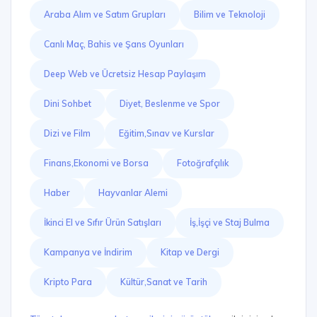
Araba Alım ve Satım Grupları
Bilim ve Teknoloji
Canlı Maç, Bahis ve Şans Oyunları
Deep Web ve Ücretsiz Hesap Paylaşım
Dini Sohbet
Diyet, Beslenme ve Spor
Dizi ve Film
Eğitim,Sınav ve Kurslar
Finans,Ekonomi ve Borsa
Fotoğrafçılık
Haber
Hayvanlar Alemi
İkinci El ve Sıfır Ürün Satışları
İş,İşçi ve Staj Bulma
Kampanya ve İndirim
Kitap ve Dergi
Kripto Para
Kültür,Sanat ve Tarih