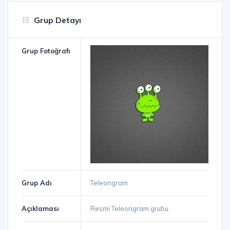
Grup Detayı
Grup Fotoğrafı
Grup Adı
Teleongram
Açıklaması
Resmi Teleongram grubu.