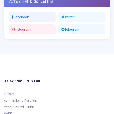
Takip Et & Güncel Kal
Facebook
Twitter
Instagram
Telegram
Telegram Grup Bul
İletişim
Form Ekleme Kuralları
Yasal Sorumluluklar
KVKK