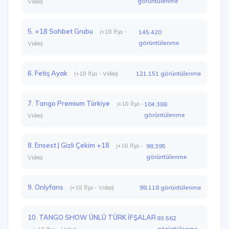
görüntülenme
Video)
5. +18 Sohbet Grubu
(+18 İfşa -
145.420
görüntülenme
Video)
6. Fetiş Ayak
121.151 görüntülenme
(+18 İfşa - Video)
7. Tango Premium Türkiye
(+18 İfşa -
104.388
görüntülenme
Video)
8. Ensest | Gizli Çekim +18
(+18 İfşa -
98.395
görüntülenme
Video)
9. Onlyfans
98.118 görüntülenme
(+18 İfşa - Video)
10. TANGO SHOW ÜNLÜ TÜRK İFŞALAR
93.562
görüntülenme