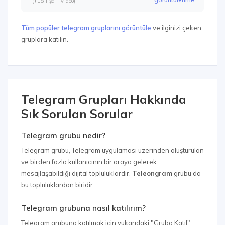
(+18 İfşa - Video)
Tüm popüler telegram gruplarını görüntüle
ve ilginizi çeken
gruplara katılın.
Telegram Grupları Hakkında
Sık Sorulan Sorular
Telegram grubu nedir?
Telegram grubu, Telegram uygulaması üzerinden oluşturulan
ve birden fazla kullanıcının bir araya gelerek
mesajlaşabildiği dijital topluluklardır.
Teleongram
grubu da
bu topluluklardan biridir.
Telegram grubuna nasıl katılırım?
Telegram grubuna katılmak için yukarıdaki "Gruba Katıl"