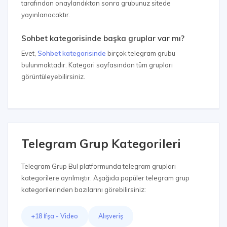
tarafından onaylandıktan sonra grubunuz sitede
yayınlanacaktır.
Sohbet kategorisinde başka gruplar var mı?
Evet,
Sohbet kategorisinde
birçok telegram grubu
bulunmaktadır. Kategori sayfasından tüm grupları
görüntüleyebilirsiniz.
Telegram Grup Kategorileri
Telegram Grup Bul platformunda telegram grupları
kategorilere ayrılmıştır. Aşağıda popüler telegram grup
kategorilerinden bazılarını görebilirsiniz:
+18 İfşa - Video
Alışveriş