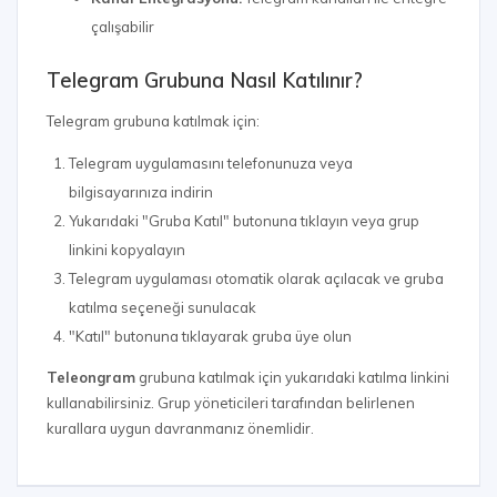
çalışabilir
Telegram Grubuna Nasıl Katılınır?
Telegram grubuna katılmak için:
Telegram uygulamasını telefonunuza veya
bilgisayarınıza indirin
Yukarıdaki "Gruba Katıl" butonuna tıklayın veya grup
linkini kopyalayın
Telegram uygulaması otomatik olarak açılacak ve gruba
katılma seçeneği sunulacak
"Katıl" butonuna tıklayarak gruba üye olun
Teleongram
grubuna katılmak için yukarıdaki katılma linkini
kullanabilirsiniz. Grup yöneticileri tarafından belirlenen
kurallara uygun davranmanız önemlidir.