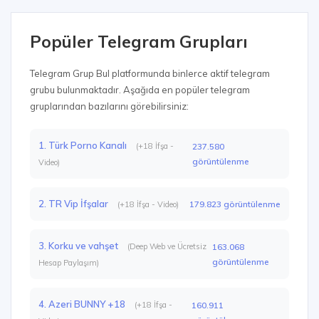
Popüler Telegram Grupları
Telegram Grup Bul platformunda binlerce aktif telegram
grubu bulunmaktadır. Aşağıda en popüler telegram
gruplarından bazılarını görebilirsiniz:
1. Türk Porno Kanalı
(+18 İfşa -
237.580
görüntülenme
Video)
2. TR Vip İfşalar
179.823 görüntülenme
(+18 İfşa - Video)
3. Korku ve vahşet
(Deep Web ve Ücretsiz
163.068
görüntülenme
Hesap Paylaşım)
4. Azeri BUNNY +18
(+18 İfşa -
160.911