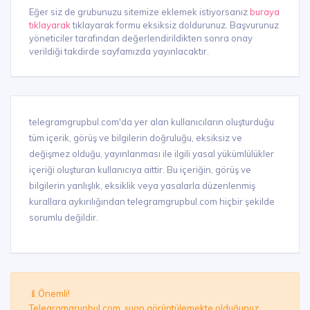
Eğer siz de grubunuzu sitemize eklemek istiyorsanız
buraya
tıklayarak
tıklayarak formu eksiksiz doldurunuz. Başvurunuz
yöneticiler tarafından değerlendirildikten sonra onay
verildiği takdirde sayfamızda yayınlacaktır.
telegramgrupbul.com'da yer alan kullanıcıların oluşturduğu
tüm içerik, görüş ve bilgilerin doğruluğu, eksiksiz ve
değişmez olduğu, yayınlanması ile ilgili yasal yükümlülükler
içeriği oluşturan kullanıcıya aittir. Bu içeriğin, görüş ve
bilgilerin yanlışlık, eksiklik veya yasalarla düzenlenmiş
kurallara aykırılığından telegramgrupbul.com hiçbir şekilde
sorumlu değildir.
Önemli!
Telegramgrupbul.com, şuan görüntülemekte olduğunuz