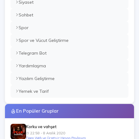
Siyaset
Sohbet
Spor
Spor ve Vücut Geliştirme
Telegram Bot
Yardımlaşma
Yazılım Geliştirme
Yemek ve Tarif
En Popüler Gruplar
Korku ve vahşet
22:58 - 8 Aralık 2020
Deep Web ve Ücretsiz Hesap Paylaşım