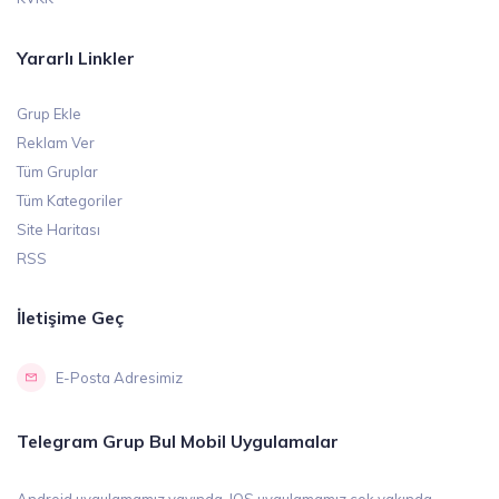
Yararlı Linkler
Grup Ekle
Reklam Ver
Tüm Gruplar
Tüm Kategoriler
Site Haritası
RSS
İletişime Geç
E-Posta Adresimiz
Telegram Grup Bul Mobil Uygulamalar
Android uygulamamız yayında. IOS uygulamamız çok yakında