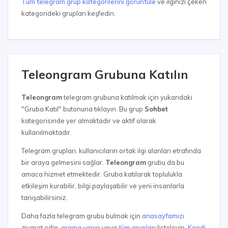
Tüm telegram grup kategorilerini görüntüle
ve ilginizi çeken
kategorideki grupları keşfedin.
Teleongram Grubuna Katılın
Teleongram
telegram grubuna katılmak için yukarıdaki
"Gruba Katıl" butonuna tıklayın. Bu grup
Sohbet
kategorisinde yer almaktadır ve aktif olarak
kullanılmaktadır.
Telegram grupları, kullanıcıların ortak ilgi alanları etrafında
bir araya gelmesini sağlar.
Teleongram
grubu da bu
amaca hizmet etmektedir. Gruba katılarak toplulukla
etkileşim kurabilir, bilgi paylaşabilir ve yeni insanlarla
tanışabilirsiniz.
Daha fazla telegram grubu bulmak için
anasayfamızı
ziyaret edin,
arama yapın
veya
tüm grupları
listeleyin.
Kendi