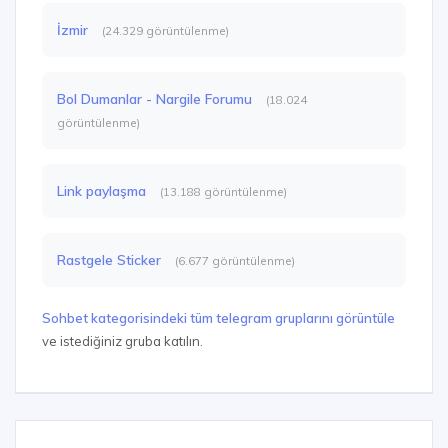
İzmir
(24.329 görüntülenme)
Bol Dumanlar - Nargile Forumu
(18.024
görüntülenme)
Link paylaşma
(13.188 görüntülenme)
Rastgele Sticker
(6.677 görüntülenme)
Sohbet kategorisindeki tüm telegram gruplarını görüntüle
ve istediğiniz gruba katılın.