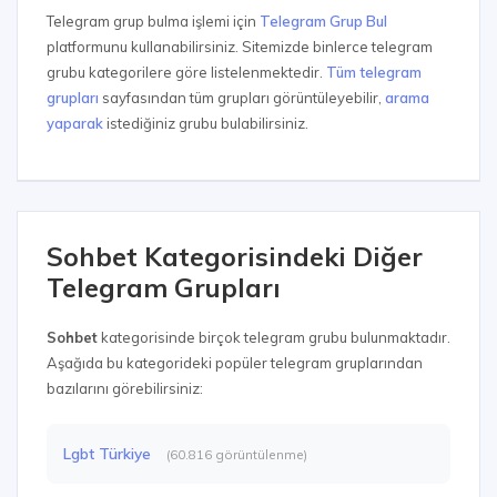
Telegram grup bulma işlemi için
Telegram Grup Bul
platformunu kullanabilirsiniz. Sitemizde binlerce telegram
grubu kategorilere göre listelenmektedir.
Tüm telegram
grupları
sayfasından tüm grupları görüntüleyebilir,
arama
yaparak
istediğiniz grubu bulabilirsiniz.
Sohbet Kategorisindeki Diğer
Telegram Grupları
Sohbet
kategorisinde birçok telegram grubu bulunmaktadır.
Aşağıda bu kategorideki popüler telegram gruplarından
bazılarını görebilirsiniz:
Lgbt Türkiye
(60.816 görüntülenme)