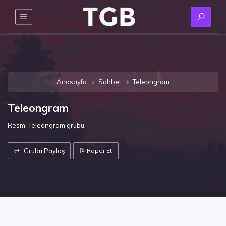
Anasayfa
Sohbet
Teleongram
Teleongram
Resmi Teleongram grubu.
Grubu Paylaş
Rapor Et