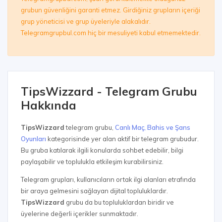
grubun güvenliğini garanti etmez. Girdiğiniz grupların içeriği
grup yöneticisi ve grup üyeleriyle alakalıdır.
Telegramgrupbul.com hiç bir mesuliyeti kabul etmemektedir.
TipsWizzard - Telegram Grubu
Hakkında
TipsWizzard
telegram grubu,
Canlı Maç, Bahis ve Şans
Oyunları
kategorisinde yer alan aktif bir telegram grubudur.
Bu gruba katılarak ilgili konularda sohbet edebilir, bilgi
paylaşabilir ve toplulukla etkileşim kurabilirsiniz.
Telegram grupları, kullanıcıların ortak ilgi alanları etrafında
bir araya gelmesini sağlayan dijital topluluklardır.
TipsWizzard
grubu da bu topluluklardan biridir ve
üyelerine değerli içerikler sunmaktadır.