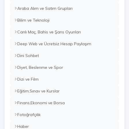
Araba Alım ve Satım Grupları
Bilim ve Teknoloji
Canlı Maç, Bahis ve Şans Oyunları
Deep Web ve Ücretsiz Hesap Paylaşım
Dini Sohbet
Diyet, Beslenme ve Spor
Dizi ve Film
Eğitim,Sınav ve Kurslar
Finans,Ekonomi ve Borsa
Fotoğrafçılık
Haber