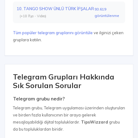
10. TANGO SHOW ÜNLÜ TÜRK İFŞALAR
93.619
görüntülenme
(+18 İfşa - Video)
Tüm popüler telegram gruplarını görüntüle
ve ilginizi çeken
gruplara katılın.
Telegram Grupları Hakkında
Sık Sorulan Sorular
Telegram grubu nedir?
Telegram grubu, Telegram uygulaması üzerinden oluşturulan
ve birden fazla kullanıcının bir araya gelerek
mesajlaşabildiği dijital topluluklardır.
TipsWizzard
grubu
da bu topluluklardan biridir.