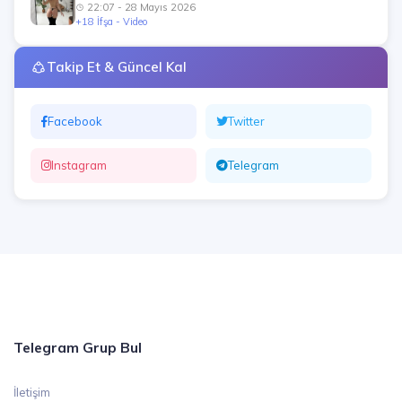
22:07 - 28 Mayıs 2026
+18 İfşa - Video
Takip Et & Güncel Kal
Facebook
Twitter
Instagram
Telegram
Telegram Grup Bul
İletişim