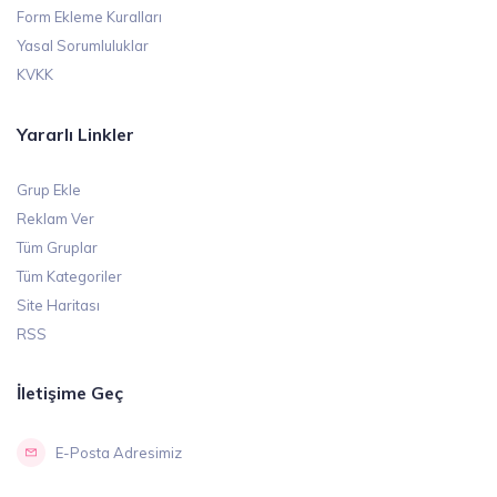
Form Ekleme Kuralları
Yasal Sorumluluklar
KVKK
Yararlı Linkler
Grup Ekle
Reklam Ver
Tüm Gruplar
Tüm Kategoriler
Site Haritası
RSS
İletişime Geç
E-Posta Adresimiz