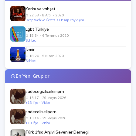
Korku ve vahşet
22:58 - 8 Aralık 2020
Deep Web ve Ücretsiz Hesap Paylaşım
Lgbt Türkiye
18:54 - 6 Temmuz 2020
Sohbet
İzmir
18:26 - 5 Nisan 2020
Sohbet
En Yeni Gruplar
sadecegizlicekimprn
13:17 - 29 Mayıs 2026
+18 İfşa - Video
sadeceliseliporn
13:16 - 29 Mayıs 2026
+18 İfşa - Video
Türk 1fsa Arşivi Sevenler Derneği