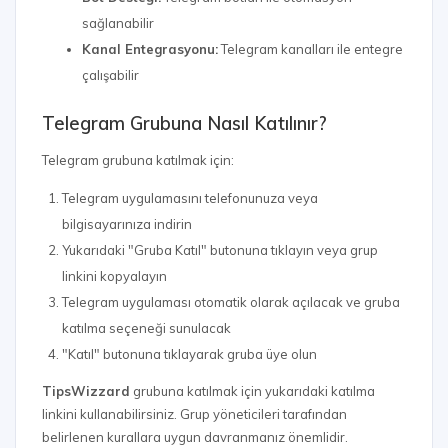
sağlanabilir
Kanal Entegrasyonu:
Telegram kanalları ile entegre
çalışabilir
Telegram Grubuna Nasıl Katılınır?
Telegram grubuna katılmak için:
Telegram uygulamasını telefonunuza veya
bilgisayarınıza indirin
Yukarıdaki "Gruba Katıl" butonuna tıklayın veya grup
linkini kopyalayın
Telegram uygulaması otomatik olarak açılacak ve gruba
katılma seçeneği sunulacak
"Katıl" butonuna tıklayarak gruba üye olun
TipsWizzard
grubuna katılmak için yukarıdaki katılma
linkini kullanabilirsiniz. Grup yöneticileri tarafından
belirlenen kurallara uygun davranmanız önemlidir.