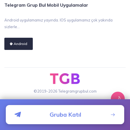
Telegram Grup Bul Mobil Uygulamalar
Android uygulamamız yayında. IOS uygulamamız çok yakında
sizlerle...
Android
©2019-2026 Telegramgrupbul.com
🌙
Gruba Katıl
Ana
Gruplar
Ekle