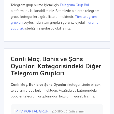
Telegram grup bulma işlemi için
Telegram Grup Bul
platformunu kullanabilirsiniz. Sitemizde binlerce telegram
grubu kategorilere göre listelenmektedir.
Tüm telegram
grupları
sayfasından tüm grupları görüntüleyebilir,
arama
yaparak
istediğiniz grubu bulabilirsiniz.
Canlı Maç, Bahis ve Şans
Oyunları Kategorisindeki Diğer
Telegram Grupları
Canlı Maç, Bahis ve Şans Oyunları
kategorisinde birçok
telegram grubu bulunmaktadır. Aşağıda bu kategorideki
popüler telegram gruplarından bazılarını görebilirsiniz:
İPTV PORTAL GRUP
(10.350 görüntülenme)