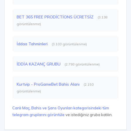
BET 365 FREE PRODİCTİONS ÜCRETSİZ
(3.138
görüntülenme)
İddaa Tahminleri
(3.103 görüntülenme)
İDDİA KAZANÇ GRUBU
(2.793 görüntülenme)
Kurtvip - ProGameBet Bahis Alanı
(2.150
görüntülenme)
Canlı Maç, Bahis ve Şans Oyunları kategorisindeki tüm
telegram gruplarını görüntüle
ve istediğiniz gruba katılın.