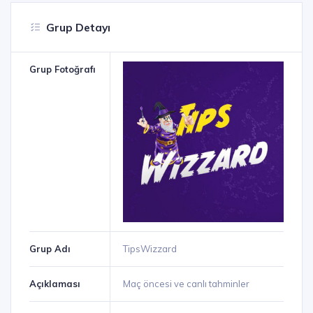
Grup Detayı
Grup Fotoğrafı
Grup Adı
TipsWizzard
Açıklaması
Maç öncesi ve canlı tahminler