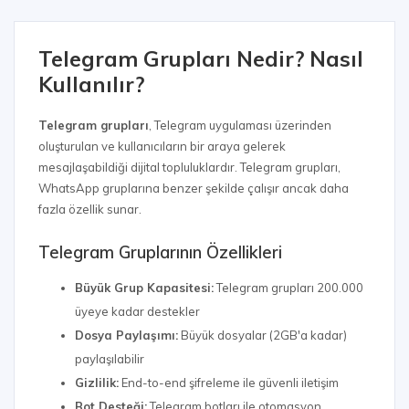
Telegram Grupları Nedir? Nasıl
Kullanılır?
Telegram grupları
, Telegram uygulaması üzerinden
oluşturulan ve kullanıcıların bir araya gelerek
mesajlaşabildiği dijital topluluklardır. Telegram grupları,
WhatsApp gruplarına benzer şekilde çalışır ancak daha
fazla özellik sunar.
Telegram Gruplarının Özellikleri
Büyük Grup Kapasitesi:
Telegram grupları 200.000
üyeye kadar destekler
Dosya Paylaşımı:
Büyük dosyalar (2GB'a kadar)
paylaşılabilir
Gizlilik:
End-to-end şifreleme ile güvenli iletişim
Bot Desteği:
Telegram botları ile otomasyon