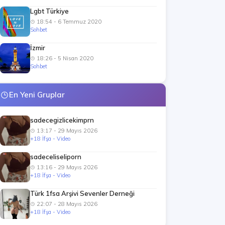
Lgbt Türkiye
18:54 - 6 Temmuz 2020
Sohbet
İzmir
18:26 - 5 Nisan 2020
Sohbet
En Yeni Gruplar
sadecegizlicekimprn
13:17 - 29 Mayıs 2026
+18 İfşa - Video
sadeceliseliporn
13:16 - 29 Mayıs 2026
+18 İfşa - Video
Türk 1fsa Arşivi Sevenler Derneği
22:07 - 28 Mayıs 2026
+18 İfşa - Video