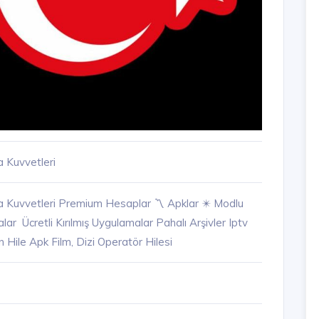
a Kuvvetleri
a Kuvvetleri Premium Hesaplar 〽️ Apklar ✴️ Modlu
ar ️ Ücretli Kırılmış Uygulamalar Pahalı Arşivler Iptv
Hile Apk Film, Dizi Operatör Hilesi