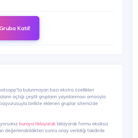
Gruba Katıl!
hatsapp'ta bulunmayan bazı ekstra özellikleri
arın açtığı çeşitli grupların yayınlanması amacıyla
n başvurusuyla birlikte eklenen gruplar sitemizde
iyorsanız
buraya tıklayarak
tıklayarak formu eksiksiz
n değerlendirildikten sonra onay verildiği takdirde