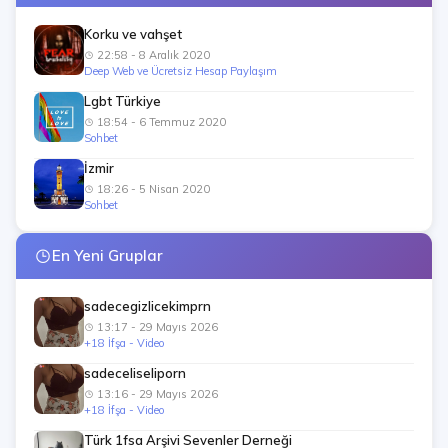
Korku ve vahşet
22:58 - 8 Aralık 2020
Deep Web ve Ücretsiz Hesap Paylaşım
Lgbt Türkiye
18:54 - 6 Temmuz 2020
Sohbet
İzmir
18:26 - 5 Nisan 2020
Sohbet
En Yeni Gruplar
sadecegizlicekimprn
13:17 - 29 Mayıs 2026
+18 İfşa - Video
sadeceliseliporn
13:16 - 29 Mayıs 2026
+18 İfşa - Video
Türk 1fsa Arşivi Sevenler Derneği