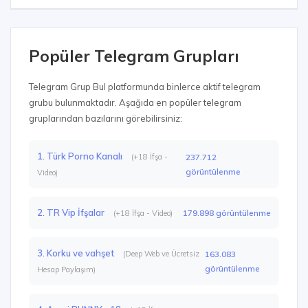
Popüler Telegram Grupları
Telegram Grup Bul platformunda binlerce aktif telegram
grubu bulunmaktadır. Aşağıda en popüler telegram
gruplarından bazılarını görebilirsiniz:
1. Türk Porno Kanalı
(+18 İfşa -
237.712
görüntülenme
Video)
2. TR Vip İfşalar
179.898 görüntülenme
(+18 İfşa - Video)
3. Korku ve vahşet
(Deep Web ve Ücretsiz
163.083
görüntülenme
Hesap Paylaşım)