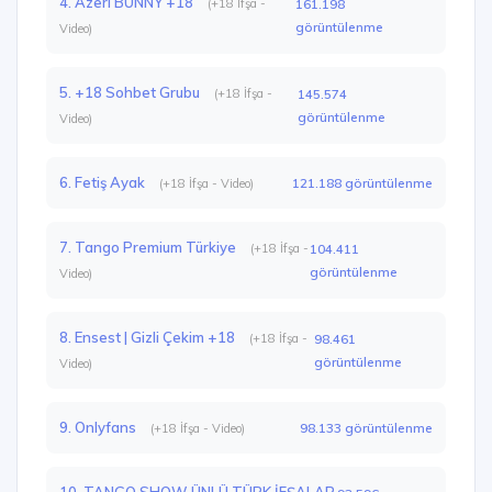
4. Azeri BUNNY +18
(+18 İfşa -
161.198
görüntülenme
Video)
5. +18 Sohbet Grubu
(+18 İfşa -
145.574
görüntülenme
Video)
6. Fetiş Ayak
121.188 görüntülenme
(+18 İfşa - Video)
7. Tango Premium Türkiye
(+18 İfşa -
104.411
görüntülenme
Video)
8. Ensest | Gizli Çekim +18
(+18 İfşa -
98.461
görüntülenme
Video)
9. Onlyfans
98.133 görüntülenme
(+18 İfşa - Video)
10. TANGO SHOW ÜNLÜ TÜRK İFŞALAR