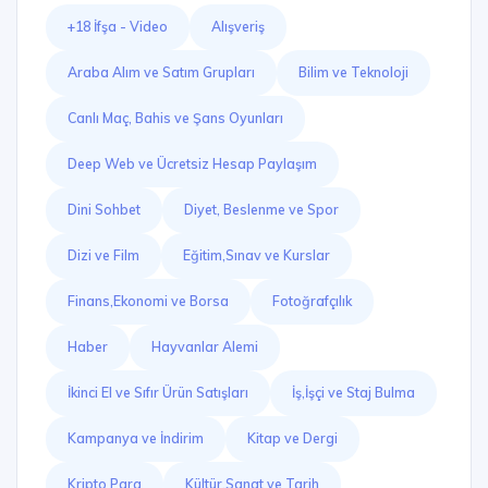
+18 İfşa - Video
Alışveriş
Araba Alım ve Satım Grupları
Bilim ve Teknoloji
Canlı Maç, Bahis ve Şans Oyunları
Deep Web ve Ücretsiz Hesap Paylaşım
Dini Sohbet
Diyet, Beslenme ve Spor
Dizi ve Film
Eğitim,Sınav ve Kurslar
Finans,Ekonomi ve Borsa
Fotoğrafçılık
Haber
Hayvanlar Alemi
İkinci El ve Sıfır Ürün Satışları
İş,İşçi ve Staj Bulma
Kampanya ve İndirim
Kitap ve Dergi
Kripto Para
Kültür,Sanat ve Tarih