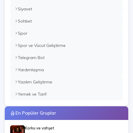
Siyaset
Sohbet
Spor
Spor ve Vücut Geliştirme
Telegram Bot
Yardımlaşma
Yazılım Geliştirme
Yemek ve Tarif
En Popüler Gruplar
Korku ve vahşet