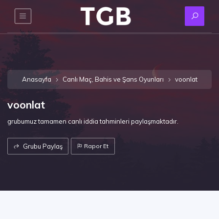
Anasayfa
Canlı Maç, Bahis ve Şans Oyunları
voonlat
voonlat
grubumuz tamamen canlı iddia tahminleri paylaşmaktadır.
Grubu Paylaş
Rapor Et