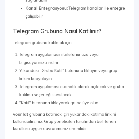
Kanal Entegrasyonu:
Telegram kanalları ile entegre
çalışabilir
Telegram Grubuna Nasıl Katılınır?
Telegram grubuna katılmak için:
Telegram uygulamasını telefonunuza veya
bilgisayarınıza indirin
Yukarıdaki "Gruba Katıl" butonuna tıklayın veya grup
linkini kopyalayın
Telegram uygulaması otomatik olarak açılacak ve gruba
katılma seçeneği sunulacak
"Katıl" butonuna tıklayarak gruba üye olun
voonlat
grubuna katılmak için yukarıdaki katılma linkini
kullanabilirsiniz. Grup yöneticileri tarafından belirlenen
kurallara uygun davranmanız önemlidir.