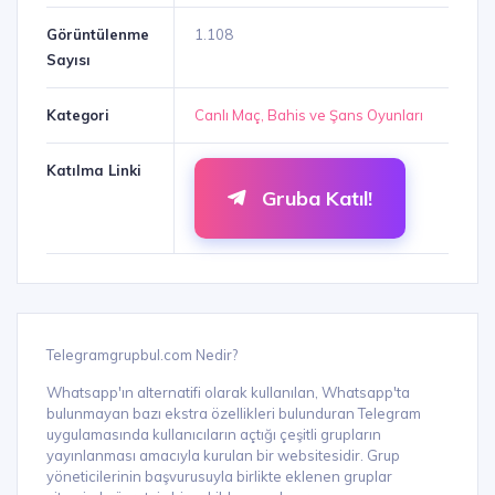
Görüntülenme
1.108
Sayısı
Kategori
Canlı Maç, Bahis ve Şans Oyunları
Katılma Linki
Gruba Katıl!
Telegramgrupbul.com Nedir?
Whatsapp'ın alternatifi olarak kullanılan, Whatsapp'ta
bulunmayan bazı ekstra özellikleri bulunduran Telegram
uygulamasında kullanıcıların açtığı çeşitli grupların
yayınlanması amacıyla kurulan bir websitesidir. Grup
yöneticilerinin başvurusuyla birlikte eklenen gruplar