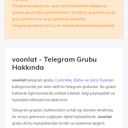
Telegramgrupbul.com, şuan görüntülemekte olduğunuz
grubun güvenliğini garanti etmez. Girdiğiniz grupların içeriği
grup yöneticisi ve grup üyeleriyle alakalıdır.
Telegramgrupbul.com hiç bir mesuliyeti kabul etmemektedir.
voonlat - Telegram Grubu
Hakkında
voonlat
telegram grubu,
Canlı Maç, Bahis ve Şans Oyunları
kategorisinde yer alan aktif bir telegram grubudur. Bu gruba
katılarak ilgili konularda sohbet edebilir, bilgi paylaşabilir ve
toplulukla etkileşim kurabilirsiniz.
Telegram grupları, kullanıcıların ortak ilgi alanları etrafında
bir araya gelmesini sağlayan dijital topluluklardır.
voonlat
grubu da bu topluluklardan biridir ve üyelerine değerli