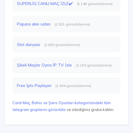
SUPERLİG CANLI MAÇ İZLE✔️
(5.148 görüntülenme)
Papara alım satım
(2.931 görüntülenme)
Slot dünyasi
(2.600 görüntülenme)
Şikeli Maçlar Oyna İP TV İzle
(2.259 görüntülenme)
Free İptv Paylaşım
(1.604 görüntülenme)
Canlı Maç, Bahis ve Şans Oyunları kategorisindeki tüm
telegram gruplarını görüntüle
ve istediğiniz gruba katılın.