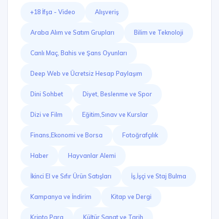
+18 İfşa - Video
Alışveriş
Araba Alım ve Satım Grupları
Bilim ve Teknoloji
Canlı Maç, Bahis ve Şans Oyunları
Deep Web ve Ücretsiz Hesap Paylaşım
Dini Sohbet
Diyet, Beslenme ve Spor
Dizi ve Film
Eğitim,Sınav ve Kurslar
Finans,Ekonomi ve Borsa
Fotoğrafçılık
Haber
Hayvanlar Alemi
İkinci El ve Sıfır Ürün Satışları
İş,İşçi ve Staj Bulma
Kampanya ve İndirim
Kitap ve Dergi
Kripto Para
Kültür,Sanat ve Tarih