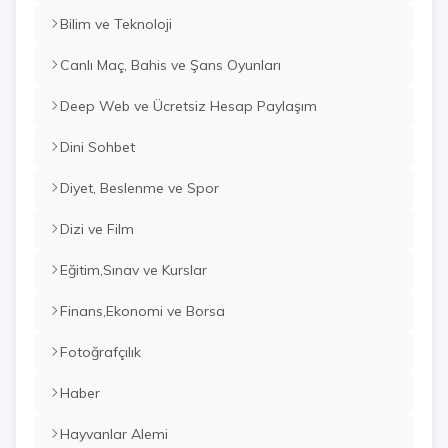
Bilim ve Teknoloji
Canlı Maç, Bahis ve Şans Oyunları
Deep Web ve Ücretsiz Hesap Paylaşım
Dini Sohbet
Diyet, Beslenme ve Spor
Dizi ve Film
Eğitim,Sınav ve Kurslar
Finans,Ekonomi ve Borsa
Fotoğrafçılık
Haber
Hayvanlar Alemi