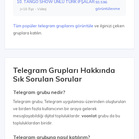
10. TANGO SHOW ÜNLÜ TÜRK İFŞALAR
93.596
görüntülenme
(+18 İfşa - Video)
Tüm popüler telegram gruplarını görüntüle
ve ilginizi çeken
gruplara katılın.
Telegram Grupları Hakkında
Sık Sorulan Sorular
Telegram grubu nedir?
Telegram grubu, Telegram uygulaması üzerinden oluşturulan
ve birden fazla kullanıcının bir araya gelerek
mesajlaşabildiği dijital topluluklardır.
voonlat
grubu da bu
topluluklardan biridir.
Telegram grubuna nasıl katılırım?