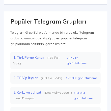
Popüler Telegram Grupları
Telegram Grup Bul platformunda binlerce aktif telegram
grubu bulunmaktadır. Aşağıda en popüler telegram
gruplarından bazılarını görebilirsiniz:
1. Türk Porno Kanalı
(+18 İfşa -
237.712
görüntülenme
Video)
2. TR Vip İfşalar
179.898 görüntülenme
(+18 İfşa - Video)
3. Korku ve vahşet
(Deep Web ve Ücretsiz
163.083
görüntülenme
Hesap Paylaşım)