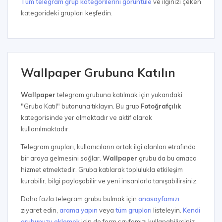
Tüm telegram grup kategorilerini görüntüle
ve ilginizi çeken
kategorideki grupları keşfedin.
Wallpaper Grubuna Katılın
Wallpaper
telegram grubuna katılmak için yukarıdaki
"Gruba Katıl" butonuna tıklayın. Bu grup
Fotoğrafçılık
kategorisinde yer almaktadır ve aktif olarak
kullanılmaktadır.
Telegram grupları, kullanıcıların ortak ilgi alanları etrafında
bir araya gelmesini sağlar.
Wallpaper
grubu da bu amaca
hizmet etmektedir. Gruba katılarak toplulukla etkileşim
kurabilir, bilgi paylaşabilir ve yeni insanlarla tanışabilirsiniz.
Daha fazla telegram grubu bulmak için
anasayfamızı
ziyaret edin,
arama yapın
veya
tüm grupları
listeleyin.
Kendi
grubunuzu eklemek
için de form sayfamızı kullanabilirsiniz.