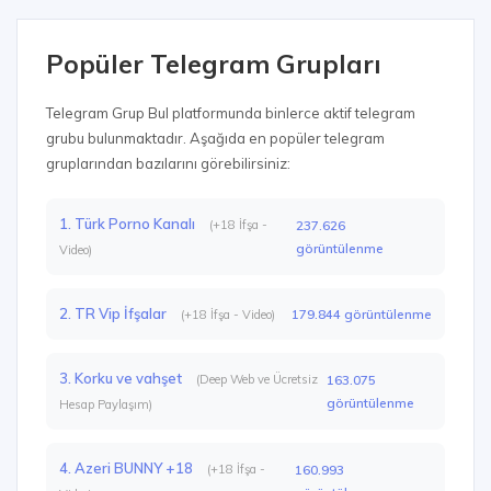
Popüler Telegram Grupları
Telegram Grup Bul platformunda binlerce aktif telegram
grubu bulunmaktadır. Aşağıda en popüler telegram
gruplarından bazılarını görebilirsiniz:
1. Türk Porno Kanalı
(+18 İfşa -
237.626
görüntülenme
Video)
2. TR Vip İfşalar
179.844 görüntülenme
(+18 İfşa - Video)
3. Korku ve vahşet
(Deep Web ve Ücretsiz
163.075
görüntülenme
Hesap Paylaşım)
4. Azeri BUNNY +18
(+18 İfşa -
160.993