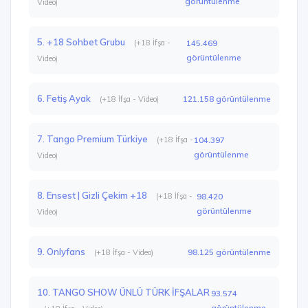
görüntülenme
Video)
5. +18 Sohbet Grubu
(+18 İfşa -
145.469
görüntülenme
Video)
6. Fetiş Ayak
121.158 görüntülenme
(+18 İfşa - Video)
7. Tango Premium Türkiye
(+18 İfşa -
104.397
görüntülenme
Video)
8. Ensest | Gizli Çekim +18
(+18 İfşa -
98.420
görüntülenme
Video)
9. Onlyfans
98.125 görüntülenme
(+18 İfşa - Video)
10. TANGO SHOW ÜNLÜ TÜRK İFŞALAR
93.574
görüntülenme