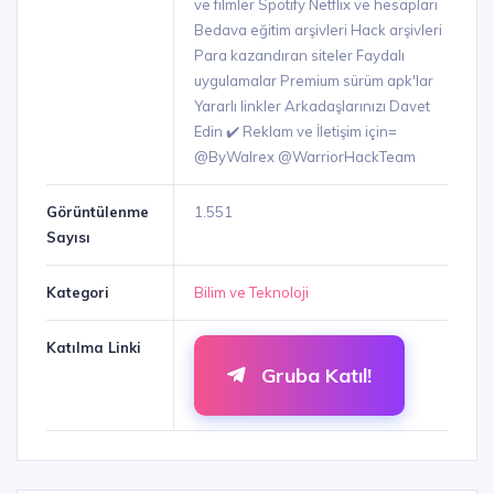
ve filmler Spotify Netflix ve hesapları
Bedava eğitim arşivleri Hack arşivleri
Para kazandıran siteler Faydalı
uygulamalar Premium sürüm apk'lar
Yararlı linkler Arkadaşlarınızı Davet
Edin ✔️ Reklam ve İletişim için=
@ByWalrex @WarriorHackTeam
Görüntülenme
1.551
Sayısı
Kategori
Bilim ve Teknoloji
Katılma Linki
Gruba Katıl!