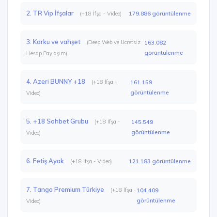
2. TR Vip İfşalar
179.886 görüntülenme
(+18 İfşa - Video)
3. Korku ve vahşet
(Deep Web ve Ücretsiz
163.082
görüntülenme
Hesap Paylaşım)
4. Azeri BUNNY +18
(+18 İfşa -
161.159
görüntülenme
Video)
5. +18 Sohbet Grubu
(+18 İfşa -
145.549
görüntülenme
Video)
6. Fetiş Ayak
121.183 görüntülenme
(+18 İfşa - Video)
7. Tango Premium Türkiye
(+18 İfşa -
104.409
görüntülenme
Video)