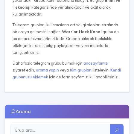
yukarıdaki "Gruba Katıl" butonuna tıklayın. Bu grup
Bilim ve
Teknoloji
kategorisinde yer almaktadır ve aktif olarak
kullanılmaktadır.
Telegram grupları, kullanıcıların ortak ilgi alanları etrafında
bir araya gelmesini sağlar.
Warrior Hack Kanal
grubu da
bu amaca hizmet etmektedir. Gruba katılarak toplulukla
etkileşim kurabilir, bilgi paylaşabilir ve yeni insanlarla
tanışabilirsiniz.
Daha fazla telegram grubu bulmak için
anasayfamızı
ziyaret edin,
arama yapın
veya
tüm grupları
listeleyin.
Kendi
grubunuzu eklemek
için de form sayfamızı kullanabilirsiniz.
Arama