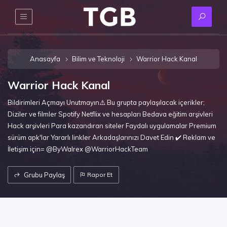
Anasayfa
Bilim ve Teknoloji
Warrior Hack Kanal
Warrior Hack Kanal
Bildirimleri Açmayı Unutmayın⚠️ Bu grupta paylaşılacak içerikler;
Diziler ve filmler Spotify Netflix ve hesapları Bedava eğitim arşivleri
Hack arşivleri Para kazandıran siteler Faydalı uygulamalar Premium
sürüm apk'lar Yararlı linkler Arkadaşlarınızı Davet Edin ✔️ Reklam ve
İletişim için= @ByWalrex @WarriorHackTeam
Grubu Paylaş
Rapor Et