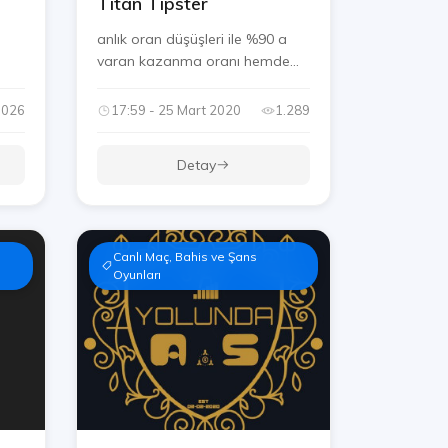
Titan Tipster
anlık oran düşüşleri ile %90 a
varan kazanma oranı hemde
ücr...
.026
17:59 - 25 Mart 2020
1.289
Detay
Canlı Maç, Bahis ve Şans
Oyunları