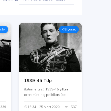
ılık
Siyaset
1939-45 Tdp
(bitirme tezi) 1939-45 yılları
arası türk dış politikası(be...
.339
16:34 - 25 Mart 2020
1.537