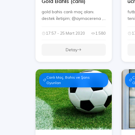
Gold Bahi̇s (canli)
ücr
gold bahis canlı maç alanı.
fut
destek i̇letişim; @aymacerena ,
teni
...
17:57 - 25 Mart 2020
1.580
1
Detay
Canlı Maç, Bahis ve Şans
C
Oyunları
O