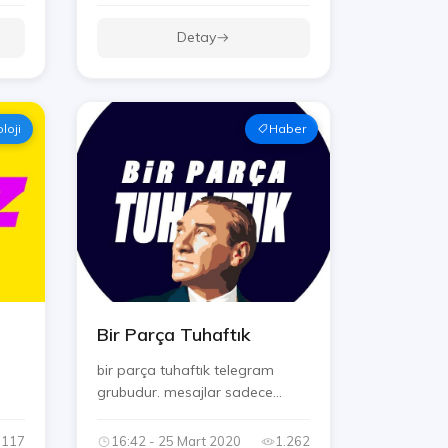
Detay
loji
Haber
Bir Parça Tuhaftık
bir parça tuhaftık telegram
grubudur. mesajlar sadece
yöneti...
.117
16:42 - 25 Mart 2020
1.262