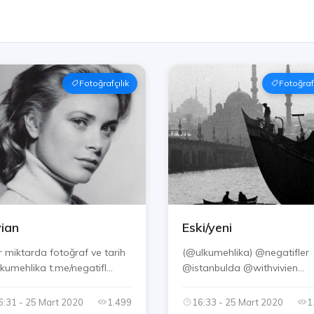
Fotoğrafçılık
Fotoğrafç
vian
Eski/yeni
r miktarda fotoğraf ve tarih
(@ulkumehlika) @negatifler
@ulkumehlika t.me/negatifl...
@istanbulda @withvivien
@tdp...
6:31 - 25 Mart 2020
1.499
16:33 - 25 Mart 2020
1