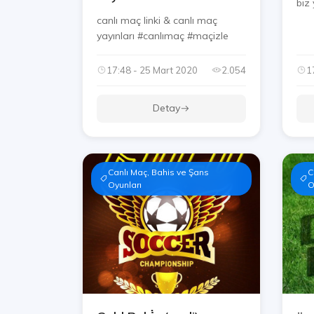
biz 
canlı maç linki & canlı maç
yayınları #canlımaç #maçizle
17:48 - 25 Mart 2020
2.054
1
Detay
Canlı Maç, Bahis ve Şans
C
Oyunları
O