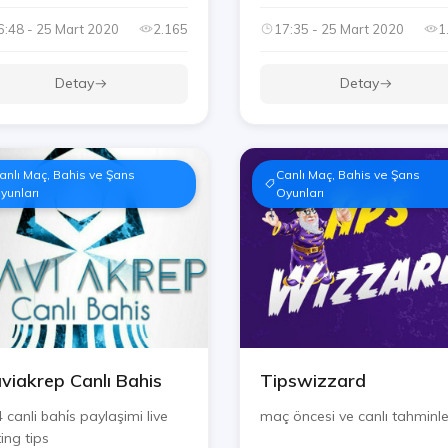
6:48 - 25 Mart 2020
2.165
17:35 - 25 Mart 2020
1
Detay
Detay
anlı Maç, Bahis ve Şans
Canlı Maç, Bahis ve Şans
yunları
Oyunları
viakrep Canlı Bahis
Tipswizzard
 canli bahi̇s paylaşimi live
maç öncesi ve canlı tahminle
ing tips