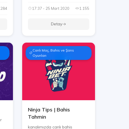
.284
17:37 - 25 Mart 2020
1.155
Detay
Canlı Maç, Bahis ve Şans
Oyunları
Ninja Tips | Bahis
Tahmin
r
kanalımızda canlı bahis