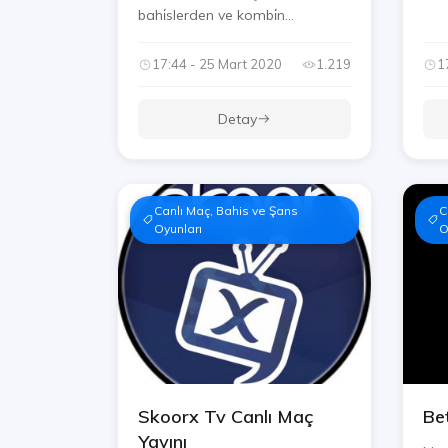
bahi̇slerden ve kombi̇n...
17:44 - 25 Mart 2020
1.219
1
Detay
Canlı Maç, Bahis ve Şans
C
Oyunları
O
Skoorx Tv Canlı Maç
Be
Yayını