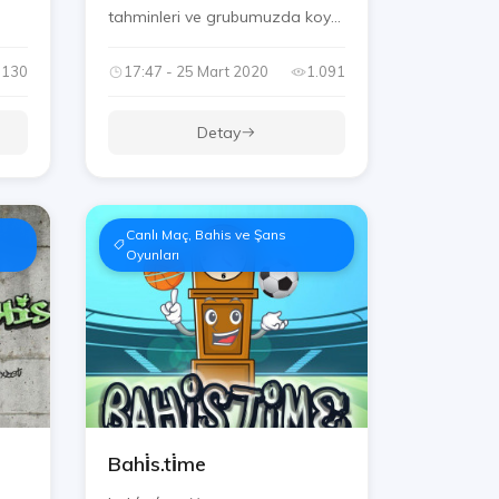
tahminleri ve grubumuzda koyu
sohbet...
.130
17:47 - 25 Mart 2020
1.091
Detay
Canlı Maç, Bahis ve Şans
Oyunları
Bahi̇s.ti̇me