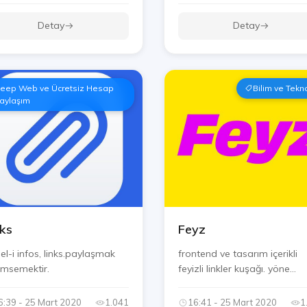
Detay
Detay
eep Web ve Ücretsiz Hesap
Bilim ve Tekno
aylaşım
nks
Feyz
el-i infos, links.paylaşmak
frontend ve tasarım içerikli
msemektir.
feyizli linkler kuşağı. yöne...
6:39 - 25 Mart 2020
1.041
16:41 - 25 Mart 2020
1