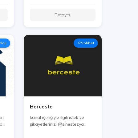
Detay
loji
Sohbet
Berceste
in
kanal içeriğiyle ilgili istek ve
...
şikayetlerinizi @sinestezya...