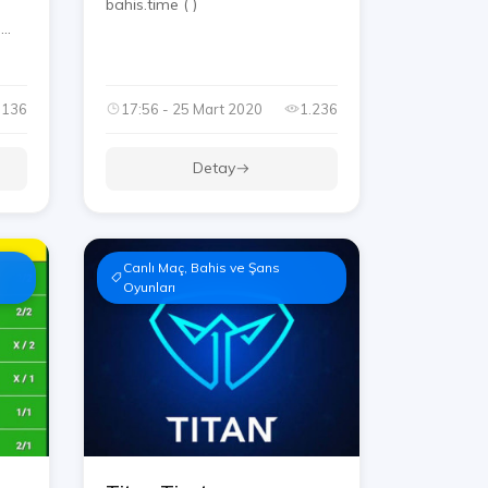
bahi̇s.ti̇me ( ️)
n
.136
17:56 - 25 Mart 2020
1.236
Detay
Canlı Maç, Bahis ve Şans
Oyunları