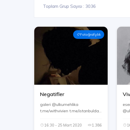
Toplam Grup Sayısı : 3036
Fotoğrafçılık
Negatifler
Vi
galeri @ulkumehlika
ese
t.me/withvivien t.me/istanbulda
t.m...
16:30 - 25 Mart 2020
1.386
1