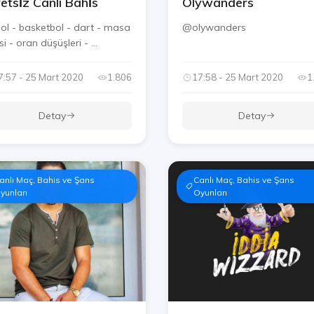
etsi̇z Canli Bahi̇s
Olywanders
bol - basketbol - dart - masa
@olywanders
si - oran düşüşleri - ...
7:57 - 25 Mart 2020
1.806
17:58 - 25 Mart 2020
1
Detay
Detay
anlı Maç, Bahis ve Şans
Canlı Maç, Bahis ve Şans
yunları
Oyunları