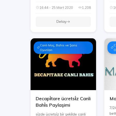
16:44 - 25 Mart 2020
1.208
1
Detay
Canlı Maç, Bahis ve Şans
C
Oyunları
O
Decapi̇tare ücretsi̇z Canli
Ma
Bahi̇s Paylaşimi
7/24
bett
si̇zde ücretsi̇z bi̇r şeki̇lde canli