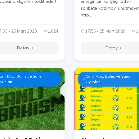
yaparız, diğerleri taklit eder!
emeğinizin karşılığı lütfen
sohbete katılmayı unutmayı
http...
7:53 - 25 Mart 2020
1.624
17:55 - 25 Mart 2020
1
Detay
Detay
anlı Maç, Bahis ve Şans
Canlı Maç, Bahis ve Şans
yunları
Oyunları