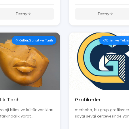
Detay
Detay
Kültür,Sanat ve Tarih
Bilim ve Tekno
tik Tarih
Grafikerler
oloji bilimi ve kültür varlıkları
merhaba, bu grup grafikerler
 farkındalık yarat...
saygı sevgi çerçevesinde yard