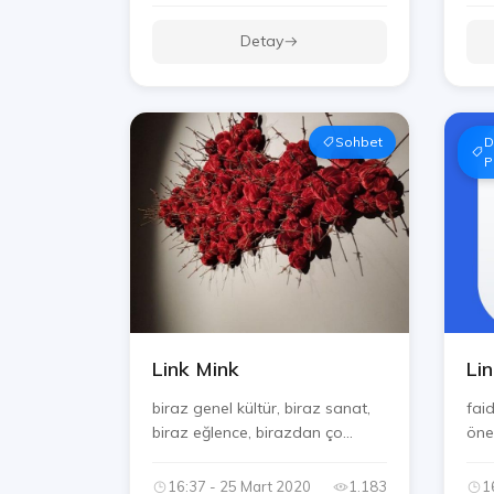
Detay
Sohbet
D
P
Link Mink
Li
biraz genel kültür, biraz sanat,
faid
biraz eğlence, birazdan ço...
öne
16:37 - 25 Mart 2020
1.183
1