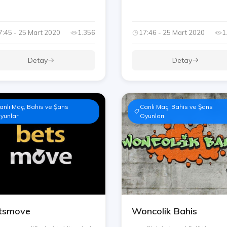
7:45 - 25 Mart 2020
1.356
17:46 - 25 Mart 2020
1
Detay
Detay
anlı Maç, Bahis ve Şans
Canlı Maç, Bahis ve Şans
yunları
Oyunları
tsmove
Woncolik Bahis