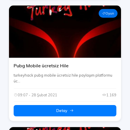
Oyun
Pubg Mobile ücretsiz Hile
turkeyhack pubg mobile ücretsiz hile paylaşım platformu
üc...
09:07 - 28 Şubat 2021
1.169
Detay