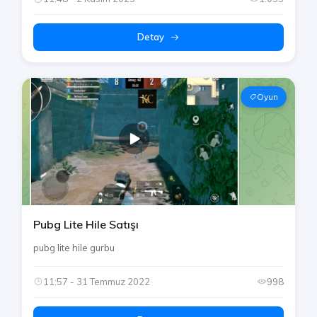
Detay
Oyun
Pubg Lite Hile Satışı
pubg lite hile gurbu
11:57 - 31 Temmuz 2022
998