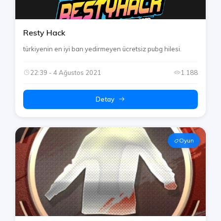
Resty Hack
türkiyenin en iyi ban yedirmeyen ücretsiz pubg hilesi.
22:39 - 4 Ağustos 2021
1.188
Detay
Oyun