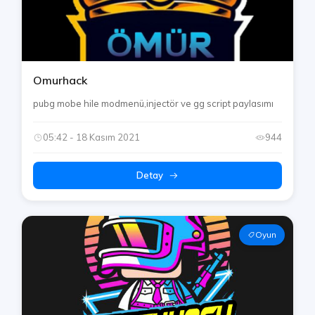
Omurhack
pubg mobe hile modmenü,injectör ve gg script paylasımı
05:42 - 18 Kasım 2021
944
Detay
Oyun