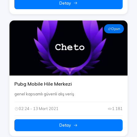
Detay
Oyun
Pubg Mobile Hile Merkezi
genel kapsamlı güvenli alış veriş
02:24 - 13 Mart 2021
1.181
Detay