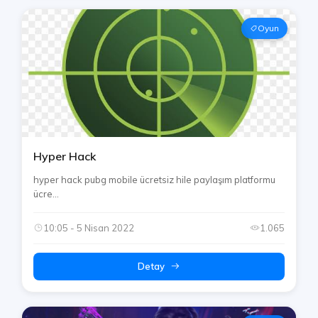
Oyun
Hyper Hack
hyper hack pubg mobile ücretsiz hile paylaşım platformu
ücre...
10:05 - 5 Nisan 2022
1.065
Detay