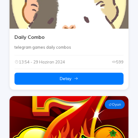
Daily Combo
telegram games daily combos
13:54 - 29 Haziran 2024
599
Detay
Oyun