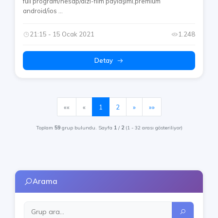
full program/hesap/dizi-film paylaşımı,premium
android/i̇os ...
21:15 - 15 Ocak 2021
1.248
Detay
(mevcut)
««
«
1
2
»
»»
Toplam
59
grup bulundu. Sayfa
1
/
2
(1 - 32 arası gösteriliyor)
Arama