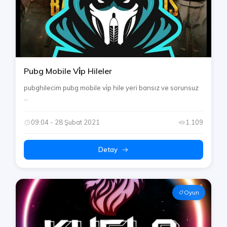
Pubg Mobile Vi̇p Hileler
pubghilecim pubg mobile vi̇p hile yeri bansız ve sorunsuz
...
09:04 - 28 Şubat 2021
1.109
Detay
Oyun